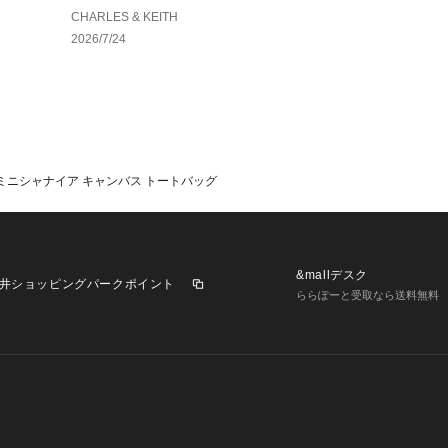
CHARLES & KEITH
2026/7/24
ia ミニシャナイア キャンバス トートバッグ
&mallデスク
井ショッピングパークポイント
ららぽーと受取なら送料無料