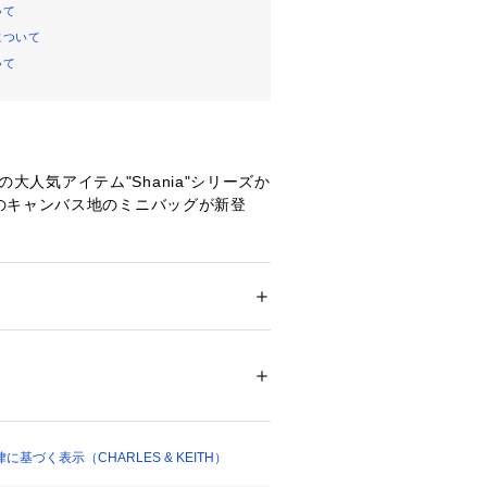
いて
について
いて
THの大人気アイテム"Shania"シリーズか
のキャンバス地のミニバッグが新登
いた雰囲気はそのままに、よりコンパ
でスタイリングに取り入れやすく生ま
プでシルエットチェンジを楽しめるほ
 ＞ 
トートバッグ
トラップを使えば肩掛けも可能です。
らドレッシーなスタイルまで幅広く活
05943 
（モール）
テムです。
 （ショップ）
ーチ付き
ボトル、三つ折り財布などが収まるサイ
基づく表示（CHARLES & KEITH）