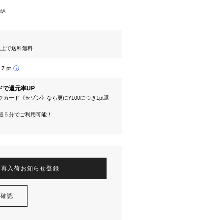
税込
円以上で送料無料
17 pt
ドで還元率UP
カード《セゾン》なら更に¥100につき1pt還
短５分でご利用可能！
再入荷お知らせ登録
を確認