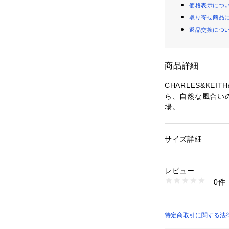
価格表示につ
取り寄せ商品
返品交換につ
商品詳細
CHARLES&KEI
ら、自然な風合い
場。
フォルムと落ち着
クトになったこと
れ変わりました。
サイズ詳細
性別：
レディース
インナーストラッ
カテゴリー：
バッグ
素材：その他生地
か、ショルダース
生産国：中国
レビュー
デイリールックか
商品番号：
20700000
0件
躍してくれるアイ
CK2-30782725-3
※取り外し可能ポ
※500mlペット
ズ感
特定商取引に関する法律に