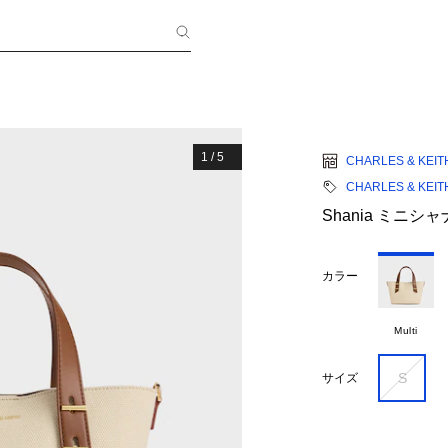
1
/
5
CHARLES & KEIT
CHARLES & KEIT
Shania ミニ
カラー
Multi
S
サイズ