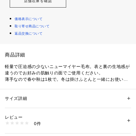
店舗在庫を確認
価格表示について
取り寄せ商品について
返品交換について
商品詳細
軽量で圧迫感の少ないニューマイヤー毛布。表と裏の生地感が
違うのでお好みの肌触りの面でご使用ください。
薄手なので春や秋は1枚で。冬は掛けふとんと一緒にお使いく
ださい。
また、リビングなどでちょっと寒い時にも便利。
艶があり、とても美しく、なめらかな肌触り。嬉しい静電気防
サイズ詳細
性別：
レディース
メンズ
止加工。
カテゴリー：
家具・インテリア
 ＞ 
ベッド・寝具
 ＞ 
毛布・タオルケット
素材：ポリエステル100%
■　ニューマイヤー毛布の特徴　■
静電気防止加工
レビュー
ニューマイヤー毛布は、毛足が柔らかく滑らかな肌触りが特徴
生産国：中国
0件
です。
商品番号：
2010000000177 
（モール）
2230553750 （ショップ）
ふわふわ軽いのが特徴で、一般的な二枚合わせの毛布と比べて