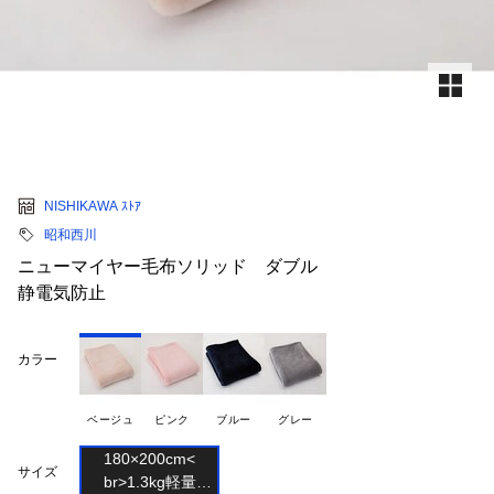
NISHIKAWA ｽﾄｱ
昭和西川
ニューマイヤー毛布ソリッド ダブル
静電気防止
カラー
ベージュ
ピンク
ブルー
グレー
180×200cm<

サイズ
br>1.3kg軽量
