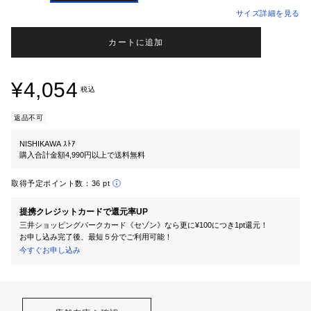
サイズ詳細を見る
カートに追加
¥4,054
税込
返品不可
NISHIKAWA ｽﾄｱ
購入合計金額4,990円以上で送料無料
取得予定ポイント数：
36 pt
提携クレジットカードで還元率UP
三井ショッピングパークカード《セゾン》なら更に¥100につき1pt還元！
お申し込み完了後、最短５分でご利用可能！
今すぐお申し込み