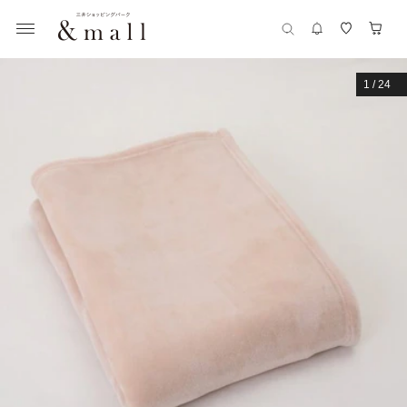
1
/
24