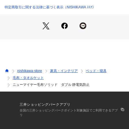
軽く、持ち運びも楽々です。
ご自宅でも洗濯が可能なので、いつでも清潔！
特定商取引に関する法律に基づく表示（NISHIKAWA ｽﾄｱ）
nishikawa-store
家具・インテリア
ベッド・寝具
毛布・タオルケット
ニューマイヤー毛布ソリッド ダブル 静電気防止
三井ショッピングパークアプリ
全国の三井ショッピングパークポイント対象施設でご利用できるアプ
リ