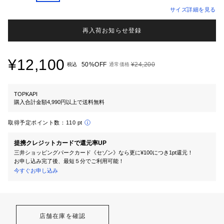
サイズ詳細を見る
再入荷お知らせ登録
¥12,100
50%OFF
¥24,200
税込
通常価格
TOPKAPI
購入合計金額4,990円以上で送料無料
取得予定ポイント数：
110 pt
提携クレジットカードで還元率UP
三井ショッピングパークカード《セゾン》なら更に¥100につき1pt還元！
お申し込み完了後、最短５分でご利用可能！
今すぐお申し込み
店舗在庫を確認