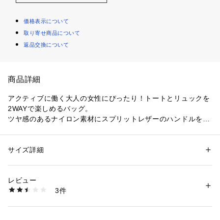
価格表示について
取り寄せ商品について
返品交換について
商品詳細
アクティブに働く大人の女性にぴったり！トートとリュックを
2WAYで楽しめるバッグ。
ツヤ感のあるナイロン素材にスプリットレザーのハンドルをあ
しらい、エレガントな雰囲気に仕上げました。
口元は巾着タイプとマグホックをお好みで使い分けでき、トー
ト使用時はリュック用ベルトを背側のポケットにすっきりと収
サイズ詳細
性別：
レディース
納可能です。
カテゴリー：
バッグ
 ＞ 
トートバッグ
素材：ナイロン 牛床革
フロントと両サイドにはスマートフォンやドリンクボトルの収
生産国：中国
レビュー
納に便利なオープンポケット付き。
商品番号：
1970000001934 
（モール）
3件
内装にはPCやタブレットを安心して収納できるクッション性
502064001224 （ショップ）
に優れたポケットがあり、生地は撥水加工で機能性◎。オンに
もオフにも、スタイルを選ばず持てるブラックとベージュの2