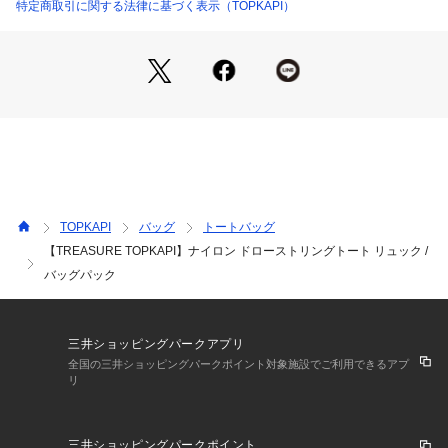
色をラインナップ。
特定商取引に関する法律に基づく表示（TOPKAPI）
※商品画像はサンプルのため、色味やサイズ、仕様等に変更が
生じる場合がございますので、予めご了承ください。
TOPKAPI
バッグ
トートバッグ
【TREASURE TOPKAPI】ナイロン ドローストリングトート リュック /
バッグパック
三井ショッピングパークアプリ
全国の三井ショッピングパークポイント対象施設でご利用できるアプ
リ
三井ショッピングパークポイント