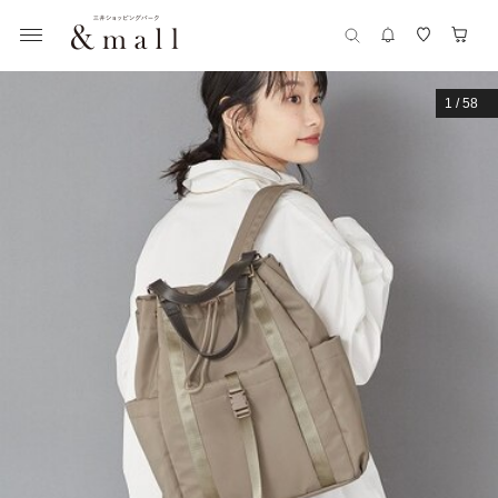
1
/
58