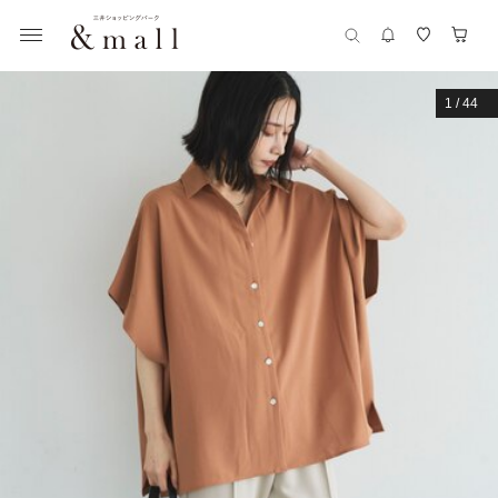
1
/
44