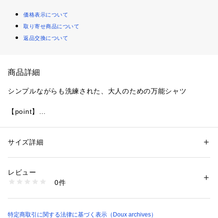
価格表示について
取り寄せ商品について
返品交換について
商品詳細
シンプルながらも洗練された、大人のための万能シャツ
【point】
・リラックス感のあるドルマンスリーブ
・体型カバーとこなれ感を両立
・オンにもオフにも使える着回し力
サイズ詳細
性別：
レディース
・動くたびにやわらかく揺れる生地が、女性らしい上品な印象
カテゴリー：
ファッション
 ＞ 
トップス
 ＞ 
シャツ・ブラウス
素材：ポリエステル 100％
を演出
生産国：中国
レビュー
商品番号：
1960100006194 
（モール）
0件
【fabric】
262261162005 （ショップ）
・とろみ感のある上品なジョーゼット素材
特定商取引に関する法律に基づく表示（Doux archives）