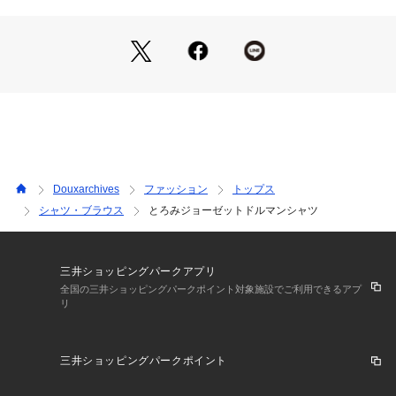
透け感：OFF WHITEのみややあり
裏地：なし
伸縮性：なし
光沢感：なし
生地の厚さ：普通
【注意事項】
・画像の商品はサンプルです。
実際の商品と仕様、加工が若干異なる場合があります。
・サイズ表記はあくまで目安となります。
Douxarchives
ファッション
トップス
・同商品でも生産の過程で±2cmの個体差が生じる場合がござ
シャツ・ブラウス
とろみジョーゼットドルマンシャツ
います。 ・取り扱いについては、商品についている品質表示
でご確認ください。
・照明の関係により、実際より明るく見える場合がございま
す。またパソコンなどの環境により、製品と画像のカラーが若
三井ショッピングパークアプリ
干異なる場合がございますので、予めご了承くださいませ。
全国の三井ショッピングパークポイント対象施設でご利用できるアプ
リ
三井ショッピングパークポイント