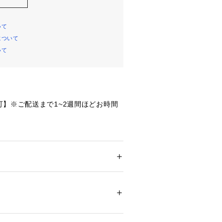
いて
について
いて
可】※ご配送まで1~2週間ほどお時間
ーガニックコットン100％を原料につく
な2枚セットで、毎日の育児に欠かせ
ー


・マタニティ
 ＞ 
その他ベビーグッズ
%
は、伝統的におくるみとして愛用され
材。

ます。

徴で、ムレを防ぎながら、体温調整が
お避けください。
ついては、商品の品質表示タグをご覧くださ
んを快適にサポートします。

赤ちゃんを優しくしっかり包むことで
02031 
（モール）