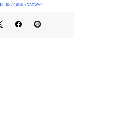
、まるでママのおなかの中にいるよう
に基づく表示（DADWAY）
004 （ショップ）
るといわれています。

ネイのスワドルは、ダブルガーゼの柔
優しく、使うたびに心地よさを実感で
けでなく、ベビーカーの日よけや授乳
えシート、プレイマット、吐き戻しの
活躍します。

多用途に使え、外出時もコンパクトに
便利さが魅力です。

するスワドルは、赤ちゃんが大きくな
ットやタオル、ベッドシーツなどとし


りな、ブルーの専用ボックス入りでご
工するための国際基準です。

まで、製造の全ての工程において環境
した方法で製品をつくるための基準で