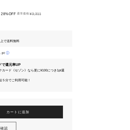
28%OFF
通常価格
¥3,311
円以上で送料無料
1 pt
ドで還元率UP
カード《セゾン》なら更に¥100につき1pt還
短５分でご利用可能！
カートに追加
を確認