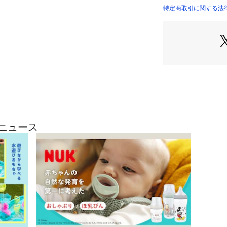
モロー反射を抑え
特定商取引に関する法律
SWADABASWO20
な安心感を与えられ
エイデンアンドア
らかさが魅力。

赤ちゃんのお肌に
きます。

おくるみとしてだ
ケープ、おむつ替
汚れカバーとしても
大判サイズなので
たたんで持ち運べる
何枚あっても重宝
プニュース
った後もブランケ
て長く活躍します。
出産祝いにぴった
用意しました。

*GOTSとは

繊維製品を製造加
原料から最終製品
的・社会的に配慮