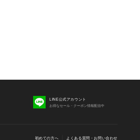
配慮した製品への注目が高まる中で、
（エイデンアンドアネイ）は未来の子供たち
との一歩としてオーガニックコットン
を提案します。

出方が異なる場合がございます。

ーにより、実際のものと色が異なる場
るみを三角形に折り、赤ちゃんを真ん中に
時、肩がおくるみからはみ出さないよ
う。

LINE公式アカウント
ゃんの片方の腕を肘から曲げて胸の上に置
お得なセール・クーポン情報配信中
を持って赤ちゃんを包みます。余った
みます。

片方の腕も胸の上に置き、おくるみを肩か
込み、しっかりと固定したら完成で
初めての方へ
よくある質問・お問い合わせ