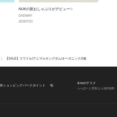
す。

環境保全、自然に
NUKの新おしゃぶりがデビュー✨
aden+anais
DADWAY
のためにできるこ
2026/7/21
素材のコレクション
※商品により柄の
※お使いのモニタ
合がございます。

≪使用方法≫

【SALE】スワドル/アニマルキングダム/オーガニック/2枚
■STEP1.おく
寝かせます。この
うに気をつけましょ
&mallデスク
■STEP2.赤ち
井ショッピングパークポイント
ららぽーと受取なら送料無料
き、おくるみの端
布は体の下に巻き込
■STEP3.もう
ら体の下へと巻き