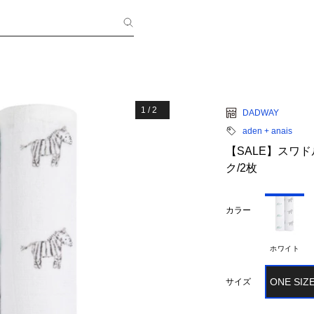
1
/
2
DADWAY
aden + anais
【SALE】スワ
ク/2枚
カラー
ホワイト
ONE SIZ
サイズ