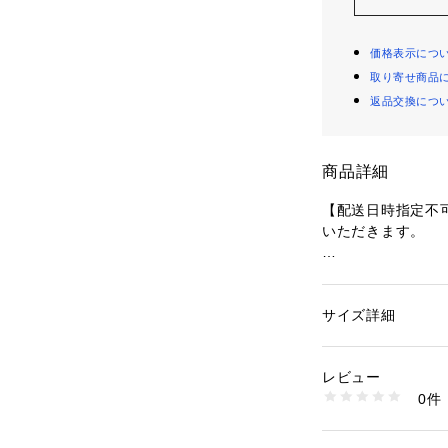
価格表示につ
取り寄せ商品
返品交換につ
商品詳細
【配送日時指定不
いただきます。

GOTS認証*のオ
られたスワドル。

洗い替えにも便利
サイズ詳細
性別：
キッズ・ベビ
ないアイテムです。
カテゴリー：
ベビー
素材：コットン100
コットンモスリン
生産国：インド
レビュー
てきた通気の良い素
洗濯：■洗濯機で洗え
0件
細やかな織りが特
■タンブラー乾燥は
※詳しい洗濯方法に
まだ難しい赤ちゃ
い
スワドルを使って
商品番号：
18400000