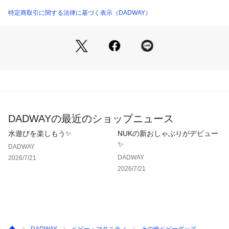
スワドルを使って赤ちゃんを優しくしっかり包むことでモロー
SWADABDASWC30010DI （ショップ）
反射を抑え、まるでママのおなかの中にいるような安心感を与
特定商取引に関する法律に基づく表示（DADWAY）
えられるといわれています。

エイデンアンドアネイのスワドルは、ダブルガーゼの柔らかさ
が魅力。

赤ちゃんのお肌に優しく、使うたびに心地よさを実感できま
す。

おくるみとしてだけでなく、ベビーカーの日よけや授乳ケー
プ、おむつ替えシート、プレイマット、吐き戻しの汚れカバー
としても活躍します。

大判サイズなので多用途に使え、外出時もコンパクトにたたん
DADWAYの最近のショップニュース
で持ち運べる便利さが魅力です。

何枚あっても重宝するスワドルは、赤ちゃんが大きくなった後
水遊びを楽しもう✨
NUKの新おしゃぶりがデビュー
もブランケットやタオル、ベッドシーツなどとして長く活躍し
✨
DADWAY
ます。

DADWAY
2026/7/21
2026/7/21
※商品により柄の出方が異なる場合がございます。

※お使いのモニターにより、実際のものと色が異なる場合がご
ざいます。

≪使用方法≫

■STEP1.おくるみを三角形に折り、赤ちゃんを真ん中に寝かせ