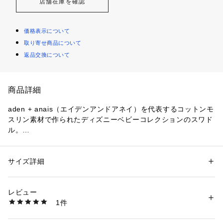
店舗在庫を確認
価格表示について
取り寄せ商品について
返品交換について
商品詳細
aden + anais（エイデンアンドアネイ）を代表するコットンモ
スリン素材で作られたディズニーベビーコレクションのスワド
ル。

愛らしいディズニーキャラクターたちがデザインされていま
す。

実用的な3枚セットで、毎日の育児に欠かせないアイテムで
サイズ詳細
性別：
キッズ・ベビー
す。

カテゴリー：
ベビー・マタニティ
 ＞ 
その他ベビーグッズ
素材：コットン100%
コットンモスリンは、伝統的におくるみとして愛用されてきた
生産国：中国
レビュー
通気の良い素材。

洗濯：■洗濯機で洗えます。

1件
細やかな織りが特徴で、ムレを防ぎながら、体温調整がまだ難
■タンブラー乾燥はお避けください。
※詳しい洗濯方法については、商品の品質表示タグをご覧ください
しい赤ちゃんを快適にサポートします。

商品番号：
1840000001801 
（モール）