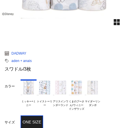
DADWAY
aden + anais
スワドル/3枚
カラー
ミッキー+ミ

トイストーリ

アリスインワ

くまのプーさ

マイダーリン

ん/ウィニー

ONE SIZE
サイズ