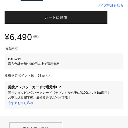
サイズ詳細を見る
カートに追加
¥6,490
税込
返品不可
DADWAY
購入合計金額4,990円以上で送料無料
取得予定ポイント数：
59 pt
提携クレジットカードで還元率UP
三井ショッピングパークカード《セゾン》なら更に¥100につき1pt還元！
お申し込み完了後、最短５分でご利用可能！
今すぐお申し込み