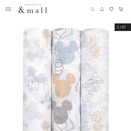
1
/
37