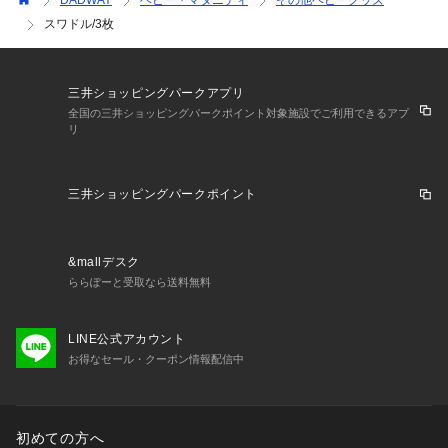
DADWAY
ベビー・マタニティ
その他ベビーグッズ
ます。この時、肩がおくるみからはみ出さないように気をつけ
スワドル/3枚
ましょう。

■STEP2.赤ちゃんの片方の腕を肘から曲げて胸の上に置き、お
三井ショッピングパークアプリ
くるみの端を持って赤ちゃんを包みます。余った布は体の下に
全国の三井ショッピングパークポイント対象施設でご利用できるアプ
巻き込みます。

リ
■STEP3.もう片方の腕も胸の上に置き、おくるみを肩から体の
下へと巻き込み、しっかりと固定したら完成です。

三井ショッピングパークポイント
※モロー反射は上半身に現れるため、上半身を包むだけでもO
K。股関節の成長を妨げないよう、足元はゆとりをもたせてお
きます。

&mallデスク
ららぽーと受取なら送料無料
摩擦（特に湿った状態での摩擦）や、汗や雨等で濡れた時は他
の衣類等に色落ち・色移りする事がありますのでご注意くださ
い。

LINE公式アカウント
ご使用の前に一度、洗濯することをおすすめします。

お得なセール・クーポン情報配信中
プリント製品の場合は、合成皮革の製品に大変移り易い性質が
あります。

お取り扱いには十分ご注意ください。
初めての方へ