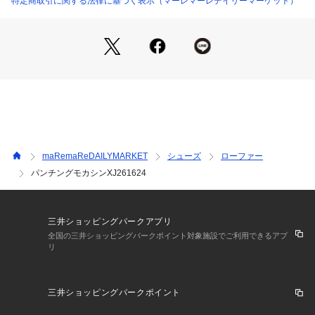
特定商取引に関する法律に基づく表示（マーレマーレデイリーマーケット）
長時間のお出かけでも足への負担を軽減します。
甲皮：合成皮革
底材：合成底
ヒールの高さ：約1.5cm
・サイズ感の目安
S-23.0cm M-23.5cm L-24.0cm LL-24.5cm XL-25.0cm
maRemaReDAILYMARKET
シューズ
ローファー
パンチングモカシンXJ261624
三井ショッピングパークアプリ
全国の三井ショッピングパークポイント対象施設でご利用できるアプ
リ
三井ショッピングパークポイント