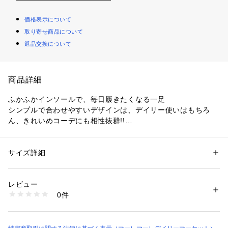
価格表示について
取り寄せ商品について
返品交換について
商品詳細
ふかふかインソールで、毎日履きたくなる一足
シンプルで合わせやすいデザインは、デイリー使いはもちろ
ん、きれいめコーデにも相性抜群!!
パンツにもスカートにも合わせやすく、季節を問わず活躍しま
す。
サイズ詳細
性別：
レディース
中敷きは取り外し可能なので、お手持ちのインソールと入れ替
カテゴリー：
シューズ
 ＞ 
ローファー
素材：甲皮：合成皮革　底材：合成底
えたり、微調整もしやすい仕様に。
生産国：中国
レビュー
自分の足に合わせたフィット感で、快適にお履きいただけま
商品番号：
1820000001196 
（モール）
0件
す。
xj261624 （ショップ）
足を入れた瞬間に感じる、やさしい履き心地♪
中敷きにはクッション性の高いふかふかインソールを使用し、