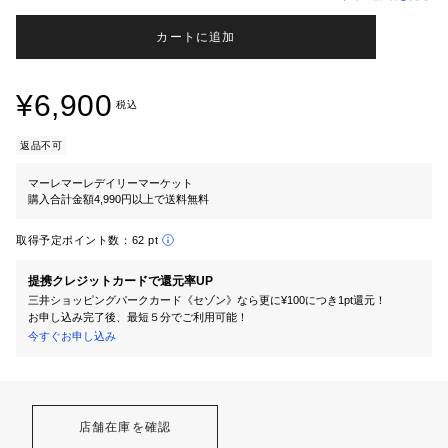
カートに追加
¥6,900
税込
返品不可
マーレマーレデイリーマーケット
購入合計金額4,990円以上で送料無料
取得予定ポイント数：
62 pt
提携クレジットカードで還元率UP
三井ショッピングパークカード《セゾン》なら更に¥100につき1pt還元！
お申し込み完了後、最短５分でご利用可能！
今すぐお申し込み
店舗在庫を確認