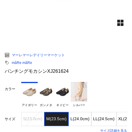
マーレマーレデイリーマーケット
mâRe mâRe
パンチングモカシンXJ261624
カラー
アイボリー
ガンメタ
ネイビー
シルバー
S(23.0cm)
M(23.5cm)
L(24.0cm)
LL(24.5cm)
XL(25.
サイズ
サイズ詳細を見る