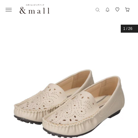
1
/
26