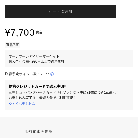
カートに追加
¥7,700
税込
返品不可
マーレマーレデイリーマーケット
購入合計金額4,990円以上で送料無料
取得予定ポイント数：
70 pt
提携クレジットカードで還元率UP
三井ショッピングパークカード《セゾン》なら更に¥100につき1pt還元！
お申し込み完了後、最短５分でご利用可能！
今すぐお申し込み
店舗在庫を確認