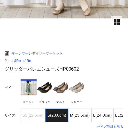
マーレマーレデイリーマーケット
mâRe mâRe
グリッターバレエシューズHP00602
カラー
ゴールド
ブラック
マルチ
シルバー
SS(22.5cm)
S(23.0cm)
M(23.5cm)
L(24.0cm)
LL(24.
サイズ
サイズ詳細を見る