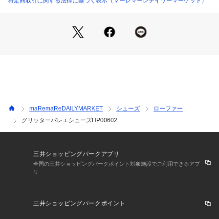
特定商取引に関する法律に基づく表示（マーレマーレデイリーマーケット）
い～式典などにもおススメ
お出かけが楽しくなる1足です☆
※SD81625とは生産工場が異なるため、同じ商品ではございま
せん。
甲皮：合成繊維
底材：クレープ底
ヒールの高さ：約2.0cm
maRemaReDAILYMARKET
シューズ
ローファー
・サイズ感の目安
グリッターバレエシューズHP00602
SS-22.5cm S-23.0cm M-23.5cm L-24.0cm LL-24.5cm XL-2
5.0cm
三井ショッピングパークアプリ
全国の三井ショッピングパークポイント対象施設でご利用できるアプ
リ
三井ショッピングパークポイント