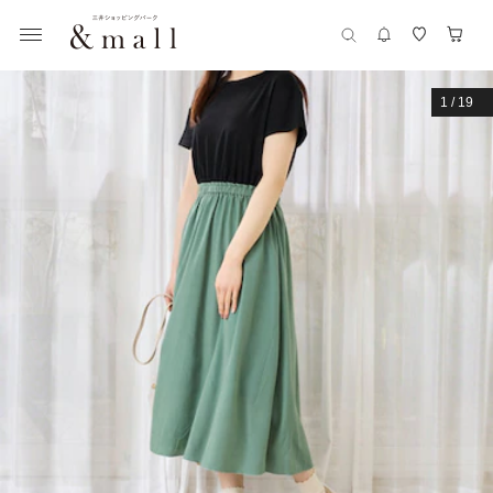
1
/
19