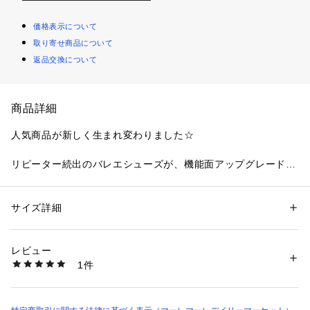
価格表示について
取り寄せ商品について
返品交換について
商品詳細
人気商品が新しく生まれ変わりました☆
リピーター続出のバレエシューズが、機能面アップグレードし
ました!!
毎日履きたいバレエシューズの5つのポイント♪
サイズ詳細
性別：
レディース
①足当たりのよいストレッチ素材使用
カテゴリー：
シューズ
 ＞ 
ローファー
タグ：
セレモニー
ドレスシューズ
パーティー
バレエシューズ
フラッ
②ゆったり履き心地でストレスフリー
トシューズ
レビュー
③摩擦しにくいクレープ底でたくさん歩くお出かけにも◎
素材：甲皮：合成繊維底材：クレープ底
1件
④衝撃吸収スポンジで歩行時の負担軽減
生産国：日本
商品番号：
1820000000977 
（モール）
⑤抗菌・消臭仕様でニオイを発生させる菌を減らす
hp00602 （ショップ）
細かいグリッターで派手過ぎず上品になっているので、普段使