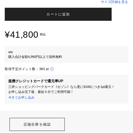
サイズ詳細を見る
カートに追加
¥41,800
税込
ete
購入合計金額4,990円以上で送料無料
取得予定ポイント数：
380 pt
提携クレジットカードで還元率UP
三井ショッピングパークカード《セゾン》なら更に¥100につき1pt還元！
お申し込み完了後、最短５分でご利用可能！
今すぐお申し込み
店舗在庫を確認