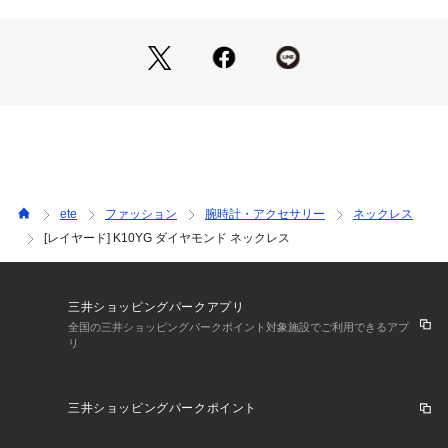
成長や美しさの象徴として愛されてきたフラワーモチーフは、
お守りジュエリーとしてもおすすめです。
1本で着ければ、肌に溶け込むような「静かな光」を。
重ねれば、異なるチェーンやモチーフのリズムが共鳴し、「自
分らしさ」のあるスタイルに。
移ろう季節やライフスタイルに寄り添い、共に時を刻む、新し
いスタンダードの提案です。
ete
ファッション
腕時計・アクセサリー
ネックレス
[レイヤード] K10YG ダイヤモンド ネックレス
サイズ直し：ダウン・アップともに有償にて可
※全国のeteショップにて承っております。
三井ショッピングパークアプリ
※使用石（パールを含む）は素材の特性により、色や形、風合
全国の三井ショッピングパークポイント対象施設でご利用できるアプ
リ
いなどが多少異なります。
予めご了承下さい。
三井ショッピングパークポイント