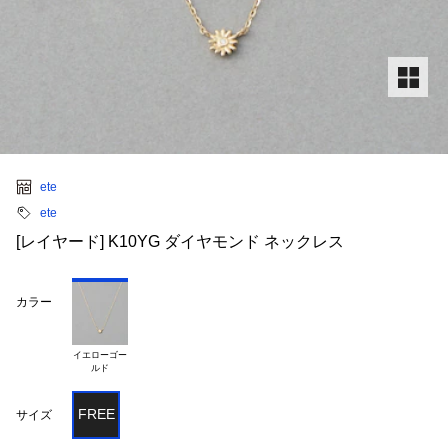
ete
ete
[レイヤード] K10YG ダイヤモンド ネックレス
カラー
イエローゴー

FREE
サイズ