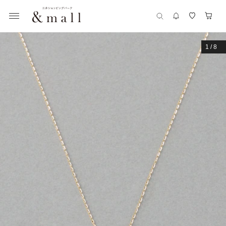
1
/
8