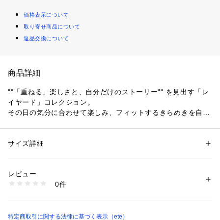
価格表示について
取り寄せ商品について
返品交換について
商品詳細
""「重ねる」楽しさと、自分だけのストーリー"" を見出す「レ
イヤード」コレクション。
その日の気分に合わせて楽しみ、フィットするきらめきを自由
にセレクトして。
花びらの繊細さまで写したデイジーモチーフは、中央にあしら
サイズ詳細
性別：
レディース
ったダイヤモンドがシックな輝きをプラス。
カテゴリー：
ファッション
 ＞ 
腕時計・アクセサリー
 ＞ 
ネックレス
素材：K10イエローゴールド(ニッケルフリー)、 ダイヤモンド(0.003ct)
気分に合わせてリバーシブルでお使いいただけるよう、裏面は
生産国：製造国：タイ
レビュー
ベーシックに仕上げました。
商品番号：
1810000003399 
（モール）
0件
761886 （ショップ）
洗練された佇まいの中に可憐な表情を併せ持つ、大人のための
ジュエリーです。
特定商取引に関する法律に基づく表示（ete）