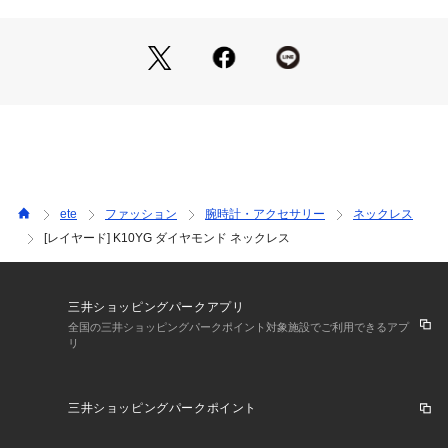
1本で着ければ、肌に溶け込むような「静かな光」を。
重ねれば、異なるチェーンやモチーフのリズムが共鳴し、「自
分らしさ」のあるスタイルに。
移ろう季節やライフスタイルに寄り添い、共に時を刻む、新し
いスタンダードの提案です。
サイズ直し：ダウン・アップともに有償にて可
※全国のeteショップにて承っております。
ete
ファッション
腕時計・アクセサリー
ネックレス
[レイヤード] K10YG ダイヤモンド ネックレス
※使用石（パールを含む）は素材の特性により、色や形、風合
いなどが多少異なります。
予めご了承下さい。
三井ショッピングパークアプリ
全国の三井ショッピングパークポイント対象施設でご利用できるアプ
リ
三井ショッピングパークポイント