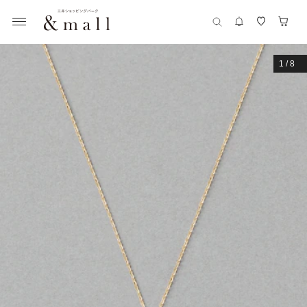
1
/
8