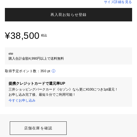
サイズ詳細を見る
再入荷お知らせ登録
¥38,500
税込
ete
購入合計金額4,990円以上で送料無料
取得予定ポイント数：
350 pt
提携クレジットカードで還元率UP
三井ショッピングパークカード《セゾン》なら更に¥100につき1pt還元！
お申し込み完了後、最短５分でご利用可能！
今すぐお申し込み
店舗在庫を確認