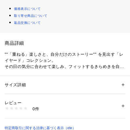
価格表示について
取り寄せ商品について
返品交換について
商品詳細
""「重ねる」楽しさと、自分だけのストーリー"" を見出す「レ
イヤード」コレクション。
その日の気分に合わせて楽しみ、フィットするきらめきを自由
にセレクトして。
センターにダイヤモンドをあしらったハートモチーフ。
サイズ詳細
性別：
レディース
秘めた情熱や願いのように、タイムレスに輝きます。
カテゴリー：
ファッション
 ＞ 
腕時計・アクセサリー
 ＞ 
ネックレス
素材：K10イエローゴールド(ニッケルフリー)、 ダイヤモンド(0.004ct)
気分に合わせてリバーシブルでお使いいただけるよう、裏面は
生産国：製造国：タイ
レビュー
ベーシックに仕上げました。
商品番号：
1810000003391 
（モール）
0件
761882 （ショップ）
愛情や幸福の象徴として、時代を超えて愛されてきたモチーフ
は、お守りジュエリーとしてもおすすめです。
特定商取引に関する法律に基づく表示（ete）