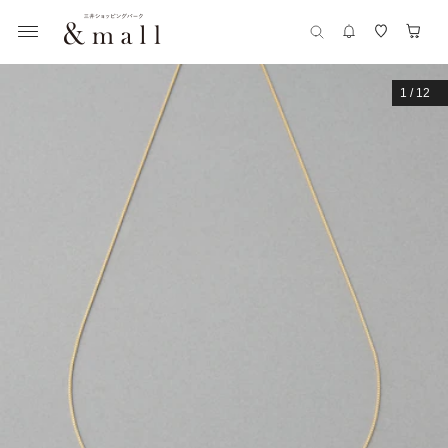
1
/
12