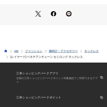
演出してくれそう。
自由な発想で、自分だけのレイヤードスタイルを作り上げて。
サイズ直し：有償にてダウンのみ可
※全国のeteショップにて承っております。
ete
ファッション
腕時計・アクセサリー
ネックレス
[レイヤード] ベネチアンチェーン セミロング ネックレス
三井ショッピングパークアプリ
全国の三井ショッピングパークポイント対象施設でご利用できるアプ
リ
三井ショッピングパークポイント