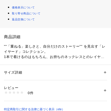
価格表示について
取り寄せ商品について
返品交換について
商品詳細
""「重ねる」楽しさと、自分だけのストーリー"" を見出す「レ
イヤード」コレクション。
1本で着けるのはもちろん、お持ちのネックレスとのレイヤー
ドスタイルにも活躍します。
滑らかな面が美しく連なる、ベネチアンチェーンのセミロング
サイズ詳細
性別：
レディース
ネックレス。
カテゴリー：
ファッション
 ＞ 
腕時計・アクセサリー
 ＞ 
ネックレス
素材：シルバー:SV925+ロジウムコーティング(ニッケルフリー) / イエロ
ーゴールド:SV925+イエローゴールドコーティング(ニッケルフリー)
レビュー
光の線を引いたように、シャープな印象をつくります。
生産国：製造国：日本
0件
シンプルな装いにさらりと合わせるだけで、凛と洗練された印
商品番号：
1810000003381 
（モール）
862099-862100 （ショップ）
象に。
ゆったりとしたドレープが、程よくこなれ感のある着こなしを
特定商取引に関する法律に基づく表示（ete）