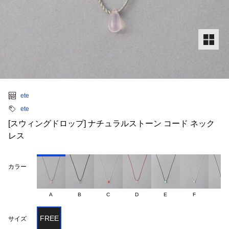
ete
ete
[スウィングドロップ] ナチュラルストーン コード ネック
レス
カラー
A
B
C
D
E
F
G
FREE
サイズ