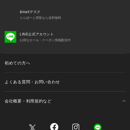
装いに抜け感とリズムをプラスします。
&mallデスク
D：クォーツ　Rhythm ｜動きのアクセント
ららぽーと受取なら送料無料
澄んだクォーツとレッドのコードを合わせが、高揚感をもたら
します。
LINE公式アカウント
カラーが映えるミニマルなフォルムで、スタイリングにアクセ
お得なセール・クーポン情報配信中
ントを添えます。
E：アクアマリン　Mellow｜ぬくもり
ミルキーな優しいブルーとブラウンの落ち着きが、ぬくもりの
初めての方へ
ある表情をつくります。
F：ラブラドーライト　Pure｜余白の美しさ
よくある質問・お問い合わせ
光を静かに受け止めるホワイトトーン。
揺れの中でさりげなく表情を変え、余白や空気感を感じさせる
カラーリングで、スタイリングに程よいアクセントを添えま
会社概要・利用規約など
す。
G：ブルーカルセドニー　Gentle｜静かなリズム
三井不動産が展開する商業施設一覧
澄んだブルーと落ち着いた色合いのネイビーが、洗練された大
人の印象に。