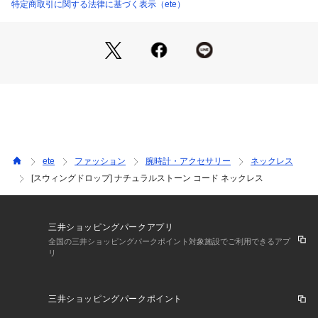
す。
特定商取引に関する法律に基づく表示（ete）
お気に入りのカラーを見つけてスタイリングに取り入れてみ
て。
オリジナルポーチ「Drop Pouch」をお付けしてお届けいたし
ます。
首から下げて使える巾着仕様です。
A：ローズクォーツ　Flower｜優しい春風
ete
ファッション
腕時計・アクセサリー
ネックレス
そっと触れるような優しい風を表現。
[スウィングドロップ] ナチュラルストーン コード ネックレス
甘くなりすぎないようグレーのコードで上品なカジュアルさを
プラス。
B：グリーンクォーツ　Calm ｜森の静けさ
三井ショッピングパークアプリ
森の澄んだ空気感を纏うように。
全国の三井ショッピングパークポイント対象施設でご利用できるアプ
リ
深みのあるグリーンのコードとの合わせが、落ち着いたリズム
を生み出します。
三井ショッピングパークポイント
C：カーネリアン　Sunrise｜春のコントラスト
明るさと透明感が共存する、春らしいコントラスト。