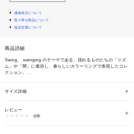
価格表示について
取り寄せ商品について
返品交換について
商品詳細
Swing、 swinging のテーマである、揺れるものたちの「リズ
ム」や「間」に着目し、春らしいカラーリングで表現したコレ
クション。
みずみずしく軽やかな印象の天然石が、自然光に溶けるような
透明感を表現。
サイズ詳細
性別：
レディース
鮮やかなカラーのコードを合わせ、日常にさりげなく彩を添え
カテゴリー：
ファッション
 ＞ 
腕時計・アクセサリー
 ＞ 
ネックレス
素材：全てSV925+イエローゴールドコーティング(ニッケルフリー)、 シ
るアイテムに。
ルク / A：ローズクォーツ / B：グリーンクォーツ / C：カーネリアン / 
レビュー
D：クォーツ / E：アクアマリン / F：ラブラドーライト（白） / G：ブル
0件
アクセントカラーや、肌になじむ柔らかい表情、透明感に満ち
ーカルセドニー
生産国：製造国：日本
たストーンなど、バリエーション豊富にラインナップ。
商品番号：
1810000003289 
（モール）
程よく存在感があり、スタイリングに自然な抜け感を添えま
862087-862093 （ショップ）