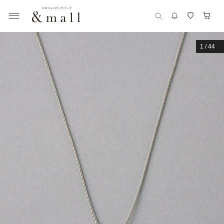
1
/
44