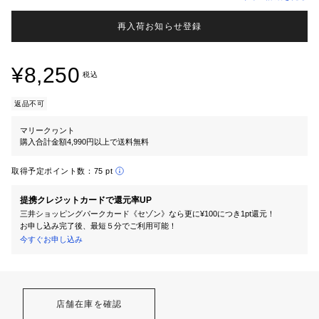
再入荷お知らせ登録
¥8,250
税込
返品不可
マリークヮント
購入合計金額4,990円以上で送料無料
取得予定ポイント数：
75 pt
提携クレジットカードで還元率UP
三井ショッピングパークカード《セゾン》なら更に¥100につき1pt還元！
お申し込み完了後、最短５分でご利用可能！
今すぐお申し込み
店舗在庫を確認