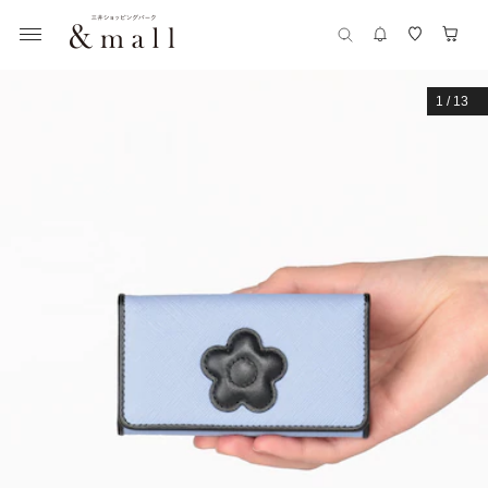
1
/
13