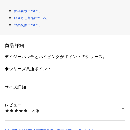
価格表示について
取り寄せ商品について
返品交換について
商品詳細
デイジーパッチとパイピングがポイントのシリーズ。
◆シリーズ共通ポイント
・シボ感のある素材で上品な印象
・デイジーや内側はスムースレザー
・裏地は総柄デイジー
サイズ詳細
性別：
レディース
・内側にロゴの型押し入り
カテゴリー：
ファッション
 ＞ 
財布・ケース
 ＞ 
キーケース・キーアクセサ
リー
・ロゴプリントのBOX入りでプレゼントにもおすすめ
タグ：
キーケース
プレゼント
レビュー
素材：牛革
4件
◆アイテム紹介（キーケース）
生産国：ベトナム
商品番号：
1800000002254 
（モール）
・スナップボタン付き
222914407 （ショップ）
・鍵をたくさん取り付けてもすっきり収納