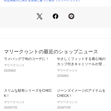
特定商取引に関する法律に基づく表示（マリークヮント）
ポケット×1
キーリング×1
フック×3
マリークヮントの最近のショップニュース
ラメバッグで旬のコーデに！
やさしくフィットする着心地の
カップ付きキャミソールが登
マリークヮント
場！
マリークヮント
2026/8/2
2026/8/1
スリムな財布シリーズをCHEC
ジーンズイメージのアイテムを
K！
CHECK！
マリークヮント
マリークヮント
2026/7/31
2026/7/26