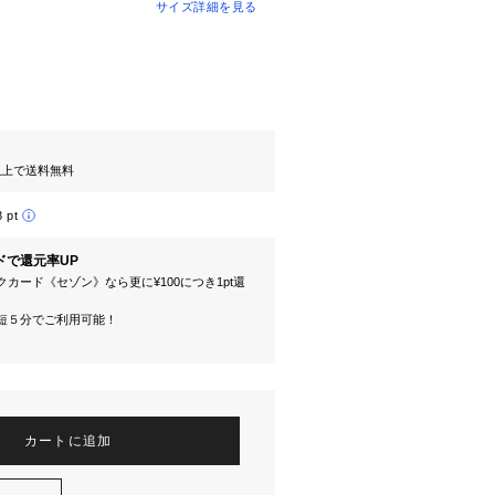
サイズ詳細を見る
円以上で送料無料
8 pt
ドで還元率UP
カード《セゾン》なら更に¥100につき1pt還
短５分でご利用可能！
カートに追加