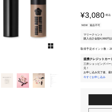
¥3,080
税込
NEW
返品不可
マリークヮント
購入合計金額4,990
取得予定ポイント数：
2
提携クレジットカー
三井ショッピングパーク
元！
お申し込み完了後、最
今すぐお申し込み