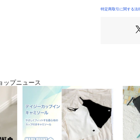
『数量限定』A-0
甘さ控えめのやわ
特定商取引に関する法
自然に引き立てま
●地肌に付きにく
●汗・皮脂・擦れ
チルへキシル）コ
●トリートメント
っかりケアします
●お湯オフタイプ
●眉の存在感がや
※1 皮膜剤
ョップニュース
※2 ラウロイルグ
ルドデシル)（エ
＜HOW TO USE
STEP.1 アイ
部分を描き足し、
STEP.2 ブロ
へ毛流れとは逆の
STEP.3 眉頭