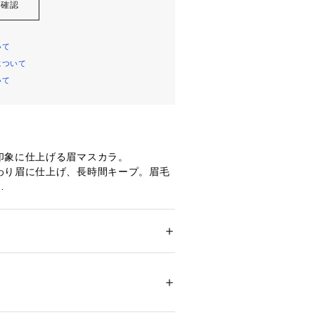
を確認
いて
について
いて
印象に仕上げる眉マスカラ。
わり眉に仕上げ、長時間キープ。眉毛
ブラウン
に仕上がる万能カラー。
・ビューティー
 ＞ 
ポイントメイク
 ＞ 
その他
ン
抜け感あるオシャレな印象。カラーレ
たり。
01926 
（モール）
ップ）