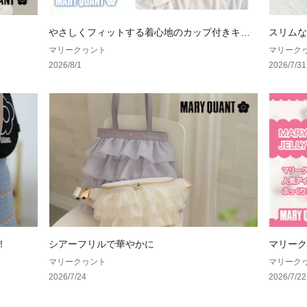
ブラシを動かし、
やさしくフィットする着心地のカップ付きキャ
スリムな
ミソールが登場！
マリークヮント
マリーク
2026/8/1
2026/7/31
！
シアーフリルで華やかに
マリーク
ルに！
マリークヮント
マリーク
2026/7/24
2026/7/22