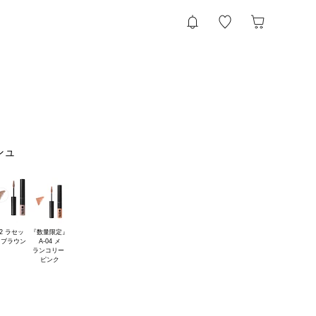
シュ
2 ラセッ

『数量限定』

A-04 メ

ランコリー 
