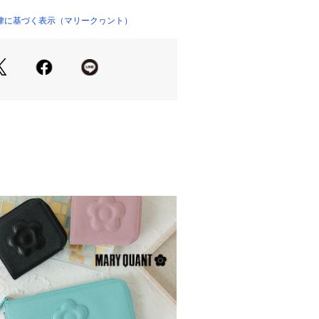
4 メランコリーピンク
らかな眉で、儚げな印象に。目もとを
律に基づく表示（マリークヮント）
す。
い
に強い　（アクリレーツ/アクリル酸エ
ポリマー※1配合
効果　セラミド類似成分※2が眉毛をし
。
わらぎアイメイクが際立つ
ルタミン酸ジ(フィトステリル／オクチ
モリエント成分）
＞
ブロウペンシルやパウダーなどで足りない
形を整える。 
ウフィニッシュのブラシを、眉尻から眉頭
方向に動かし、色をつける。 
から眉尻に向かってブロウフィニッシュの