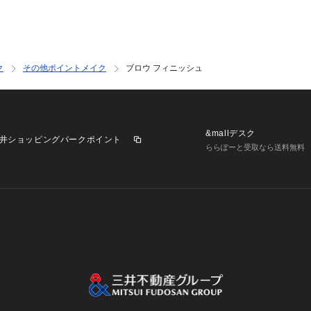
ク
その他ポイントメイク
ブロウ フィニッシュ
&mallデスク
井ショッピングパークポイント
ららぽーと受取なら送料無料
業施設一覧
三井不動産が展開する商業施設への出店をご検討の方へ
意
個人情報保護方針
個人情報の取り扱いについて
利用者情