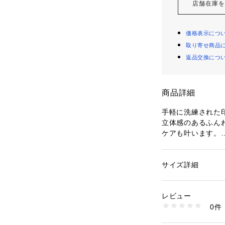
店舗在庫
価格表示につ
取り寄せ商品
返品交換につ
商品詳細
手軽に洗練された
立体感のあるふん
ケアも叶います。
01 チェスナット
明るくナチュラル
サイズ詳細
性別：
レディース
カテゴリー：
コスメ
ポイントメイク
02ラセットブラウ
レビュー
柔らかなピンクが
生産国：日本
0件
スメイクにもぴっ
商品番号：
18000000
140050011 （ショ