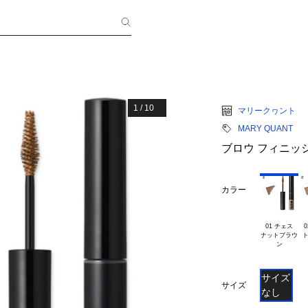
1
/
10
マリークヮント
MARY QUANT
ブロウ フィニッ
カラー
01 チェス

0
ナットブラウ

サイズ
サイズ
なし