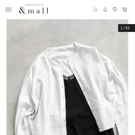
1
/
56