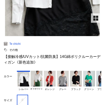
Te chichi
その他
【接触冷感/UVカット/抗菌防臭】14G綿ポリクルーカーデ
ィガン《新色追加》
カラー
オフホワイト
シルバー
オレンジ
グレー
ブラック
グリーン
ブラウ
F
サイズ