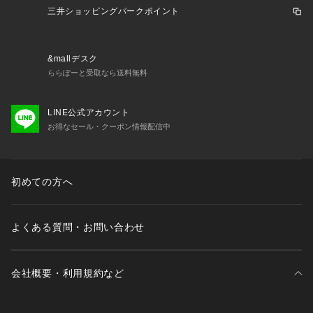
三井ショッピングパークポイント
 【おすすめのスタイリング】 
 ・ノースリーブやTシャツの羽織りに
 ・ワンピースの肩掛けアクセントに
&mallデスク
 ・デニムやワイドパンツでカジュアルに
ららぽーと受取なら送料無料
 ・スカートやテーパードパンツで通勤にも
 ・冷房・日差し対策として持ち歩きに
LINE公式アカウント
 ※商品画像は、撮影環境やお客様のご利用のPC・スマートフ
お得なセール・クーポン情報配信中
ォンのモニター環境などにより実物と色味に差異がある場合が
ございます。
 ※着用画像はサンプルを使用して撮影しております。製品と一
部仕様が異なる場合がございます。予めご了承ください。
初めての方へ
よくある質問・お問い合わせ
会社概要・利用規約など