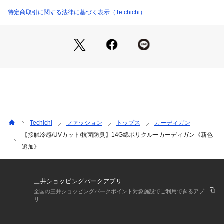
 14ゲージのきめ細かな薄手ニットで仕立てた、ドライタッチ
商品番号：
1780100006743 
（モール）
な一枚。 
特定商取引に関する法律に基づく表示（Te chichi）
2601377-21-12 （ショップ）
 肌に触れるとひんやりと感じる接触冷感素材に、紫外線から
肌を守るUVカット、抗菌防臭機能を備え、これからの季節も
快適に着用いただけます。 
 ベーシックなクルーネックデザインで、1枚着としてはもちろ
ん、羽織りとしても活躍。 
 肩掛けや腰巻きなどアレンジも楽しめ、スタイリングのアク
セントにも◎ 
 通勤からデイリーまで幅広いシーンに取り入れやすく、豊富
なカラーバリエーションで色違いで揃えるのもおすすめです。 
Techichi
ファッション
トップス
カーディガン
 【カラー】 
【接触冷感/UVカット/抗菌防臭】14G綿ポリクルーカーディガン《新色
 ・オフ／ブラック／オレンジ／グリーン／ブラウン：無地カ
追加》
ラー 
 ・シルバー／グレー：細かなラメを織り込んだ素材を使用し
ています 
 【機能】 
三井ショッピングパークアプリ
 ・接触冷感：触れるとひんやりと感じる加工を施していま
全国の三井ショッピングパークポイント対象施設でご利用できるアプ
す。 
リ
 ・UVカット：紫外線から肌を保護する加工を施しています。 
 ・抗菌防臭：抗菌防臭加工を施しています。 