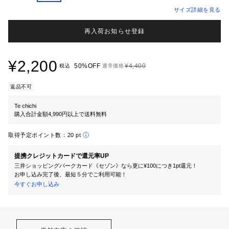
サイズ詳細を見る
再入荷お知らせ登録
¥2,200
50%OFF
¥4,400
税込
通常価格
返品不可
Te chichi
購入合計金額4,990円以上で送料無料
取得予定ポイント数：
20 pt
提携クレジットカードで還元率UP
三井ショッピングパークカード《セゾン》なら更に¥100につき1pt還元！
お申し込み完了後、最短５分でご利用可能！
今すぐお申し込み