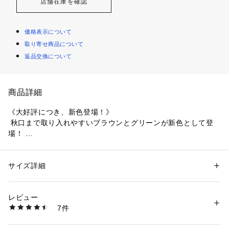
店舗在庫を確認
価格表示について
取り寄せ商品について
返品交換について
商品詳細
《大好評につき、新色登場！》 
 秋口まで取り入れやすいブラウンとグリーンが新色として登
場！ 
 完売していた人気のブラックも再入荷です。 
 ※ブラウン・グリーン・ブラックは追加生産カラーです。 
 ※既存カラーと同素材・同デザインですが、より軽やかな風合
サイズ詳細
性別：
レディース
いに仕上げています。 
カテゴリー：
ファッション
 ＞ 
トップス
 ＞ 
カーディガン
素材：【グレー・シルバー】ポリエステル 58% 綿 42% 【ブラック・オ
 そのため、既存カラーと比べて肌触りや着用感に若干の違い
フ・オレンジ・グリーン・ブラウン】ポリエステル 41％ 綿 41％ ナイロ
レビュー
を感じられる場合がございます。 
ン 18％
7件
 -------------------------------
生産国：中国
洗濯：手洗い可 ドライクリーニング不可
 さらっと軽やかに着られる、機能性クルーカーディガン。 
※詳しい洗濯方法については、商品の品質表示タグをご覧ください