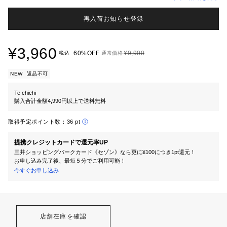
再入荷お知らせ登録
¥3,960
60%OFF
¥9,900
税込
通常価格
NEW
返品不可
Te chichi
購入合計金額4,990円以上で送料無料
取得予定ポイント数：
36 pt
提携クレジットカードで還元率UP
三井ショッピングパークカード《セゾン》なら更に¥100につき1pt還元！
お申し込み完了後、最短５分でご利用可能！
今すぐお申し込み
店舗在庫を確認