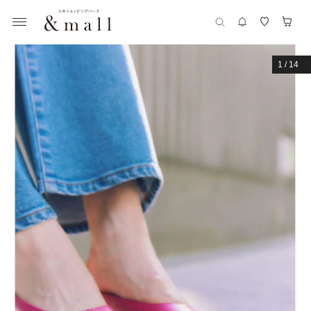
1
/
14