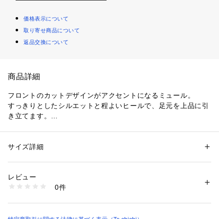
価格表示について
取り寄せ商品について
返品交換について
商品詳細
フロントのカットデザインがアクセントになるミュール。
すっきりとしたシルエットと程よいヒールで、足元を上品に引
き立てます。
さっと履ける手軽さがあり、デニムでカジュアルに外したり、
スカートと合わせてきれいめにまとめたりと、スタイリングの
ポイントになる一足です。
サイズ詳細
性別：
レディース
カテゴリー：
シューズ
 ＞ 
パンプス
素材：甲材  合成皮革  底材  合成底
※商品画像は、撮影環境やお客様のご利用のPC・スマートフォ
生産国：中国
レビュー
ンのモニター環境などにより実物と色味に差異がある場合がご
商品番号：
1780100006694 
（モール）
0件
ざいます。
2802041-22-12 （ショップ）
 ※着用画像はサンプルを使用して撮影しております。製品と一
部仕様が異なる場合がございます。予めご了承ください。