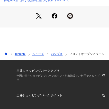
特定商取引に関する法律に基づく表示（Te chichi）
【サイズ】
[37]23.5cm
[38]24.0cm
※サイズ表記について商品によって同サイズや同色等であって
も各商品毎に誤差がある為、サイズ表記はあくまでも目安とし
てご参照ください。
Techichi
シューズ
パンプス
フロントオープンミュール
三井ショッピングパークアプリ
全国の三井ショッピングパークポイント対象施設でご利用できるアプ
リ
三井ショッピングパークポイント