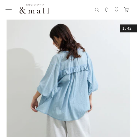
1
/
42