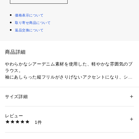
価格表示について
取り寄せ商品について
返品交換について
商品詳細
やわらかなシアーデニム素材を使用した、軽やかな雰囲気のブ
ラウス。
袖にあしらった縦フリルがさりげないアクセントになり、シン
プルながらも表情のあるデザインに仕上げています。
ワイドパンツを合わせてリラックス感のある着こなしにした
り、細身のボトムですっきりまとめるスタイルもおすすめで
サイズ詳細
性別：
レディース
す。 
カテゴリー：
ファッション
 ＞ 
トップス
 ＞ 
シャツ・ブラウス
素材：綿 100%
生産国：中国
レビュー
※商品画像は、撮影環境やお客様のご利用のPC・スマートフォ
洗濯：手洗い可 石油系ドライクリーニング
1件
ンのモニター環境などにより実物と色味に差異がある場合がご
※詳しい洗濯方法については、商品の品質表示タグをご覧ください
商品番号：
1780000009499 
（モール）
ざいます。
2701666-22-11 （ショップ）