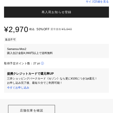
サイズ詳細を見る
再入荷お知らせ登録
¥2,970
50%OFF
¥5,940
税込
通常価格
返品不可
Samansa Mos2
購入合計金額4,990円以上で送料無料
取得予定ポイント数：
27 pt
提携クレジットカードで還元率UP
三井ショッピングパークカード《セゾン》なら更に¥100につき1pt還元！
お申し込み完了後、最短５分でご利用可能！
今すぐお申し込み
店舗在庫を確認