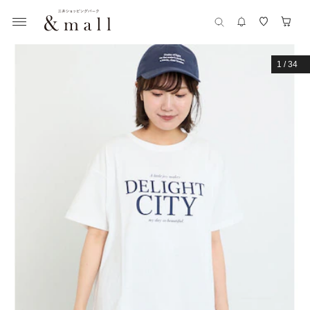
1
/
34