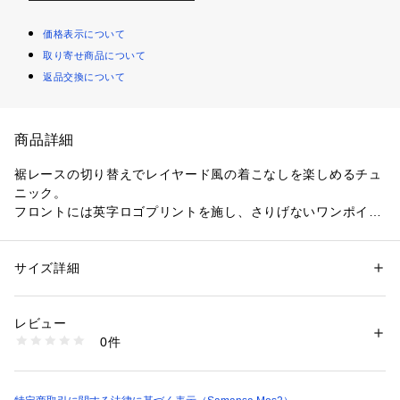
価格表示について
取り寄せ商品について
返品交換について
商品詳細
裾レースの切り替えでレイヤード風の着こなしを楽しめるチュ
ニック。
フロントには英字ロゴプリントを施し、さりげないワンポイン
トになります。
ひんやりとした肌触りの接触冷感が魅力。
デニムと合わせてカジュアルダウンさせたスタイリングがおす
サイズ詳細
性別：
レディース
すめです。 
カテゴリー：
ファッション
 ＞ 
トップス
 ＞ 
Tシャツ・カットソー
素材：本体  綿 100% リブ部分  綿 98% ポリウレタン 2% レース部分  ナ
イロン 100%
レビュー
※商品画像は、撮影環境やお客様のご利用のPC・スマートフォ
生産国：中国
0件
ンのモニター環境などにより実物と色味に差異がある場合がご
洗濯：洗濯機洗い可 ドライクリーニング不可
※詳しい洗濯方法については、商品の品質表示タグをご覧ください
ざいます。
商品番号：
1780000009426 
（モール）
2202282-22-11 （ショップ）