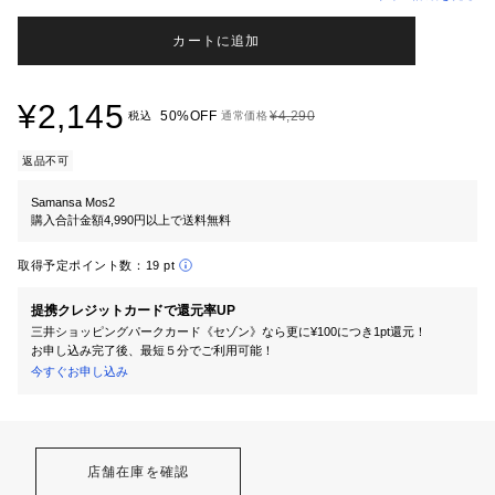
カートに追加
¥2,145
50%OFF
¥4,290
税込
通常価格
返品不可
Samansa Mos2
購入合計金額4,990円以上で送料無料
取得予定ポイント数：
19 pt
提携クレジットカードで還元率UP
三井ショッピングパークカード《セゾン》なら更に¥100につき1pt還元！
お申し込み完了後、最短５分でご利用可能！
今すぐお申し込み
店舗在庫を確認