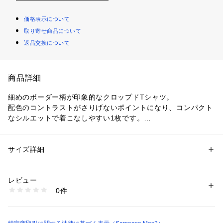
価格表示について
取り寄せ商品について
返品交換について
商品詳細
細めのボーダー柄が印象的なクロップドTシャツ。
配色のコントラストがさりげないポイントになり、コンパクト
なシルエットで着こなしやすい1枚です。
ワイドパンツを穿いてリラックス感のあるバランスに仕上げた
り、デニムと合わせて程よくカジュアルにまとめるのもおすす
めです。
サイズ詳細
性別：
レディース
カテゴリー：
ファッション
 ＞ 
トップス
 ＞ 
Tシャツ・カットソー
素材：本体  ポリエステル 95% ポリウレタン 5% リブ部分  ポリエステル 
40% ナイロン 35% レーヨン 20% ポリウレタン 5%
レビュー
生産国：中国
0件
洗濯：手洗い可 石油系ドライクリーニング
※詳しい洗濯方法については、商品の品質表示タグをご覧ください
商品番号：
1780000009408 
（モール）
2202325-22-11 （ショップ）