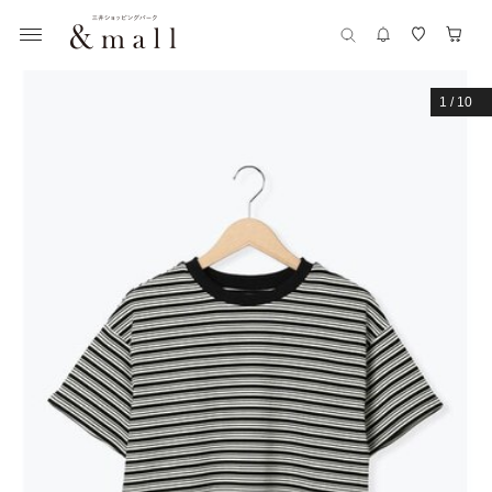
1
/
10