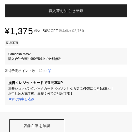
再入荷お知らせ登録
¥1,375
50%OFF
¥2,750
税込
通常価格
返品不可
Samansa Mos2
購入合計金額4,990円以上で送料無料
取得予定ポイント数：
12 pt
提携クレジットカードで還元率UP
三井ショッピングパークカード《セゾン》なら更に¥100につき1pt還元！
お申し込み完了後、最短５分でご利用可能！
今すぐお申し込み
店舗在庫を確認