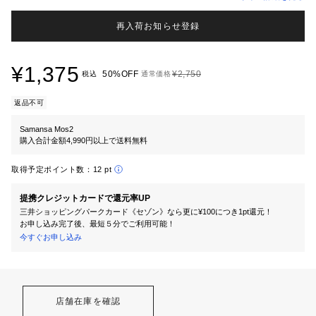
再入荷お知らせ登録
¥1,375
50%OFF
¥2,750
税込
通常価格
返品不可
Samansa Mos2
購入合計金額4,990円以上で送料無料
取得予定ポイント数：
12 pt
提携クレジットカードで還元率UP
三井ショッピングパークカード《セゾン》なら更に¥100につき1pt還元！
お申し込み完了後、最短５分でご利用可能！
今すぐお申し込み
店舗在庫を確認