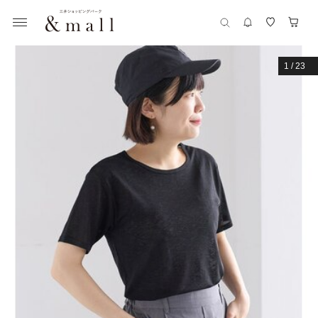
1
/
23