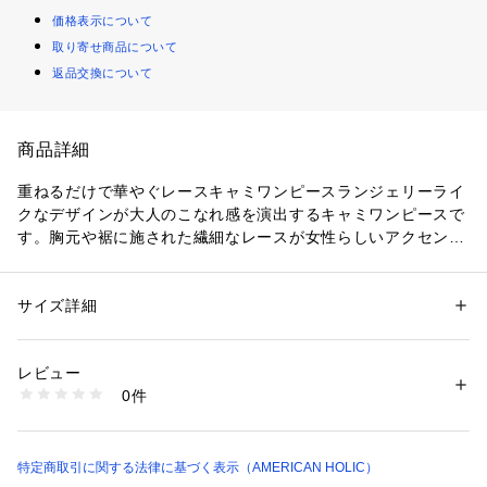
価格表示について
取り寄せ商品について
返品交換について
商品詳細
重ねるだけで華やぐレースキャミワンピースランジェリーライ
クなデザインが大人のこなれ感を演出するキャミワンピースで
す。胸元や裾に施された繊細なレースが女性らしいアクセント
になり、シンプルなコーディネートにも華やかさをプラスして
くれます。軽やかな生地感と柔らかなシルエットが魅力で、レ
イヤードスタイルをよりおしゃれに見せてくれる一枚です。サ
サイズ詳細
性別：
レディース
イドスリット入りなので足さばきも良く、ワイドパンツやデニ
カテゴリー：
ファッション
 ＞ 
ワンピース・ドレス
 ＞ 
ワンピース
素材：本体 ﾎﾟﾘｴｽﾃﾙ 67% ﾅｲﾛﾝ 33% ﾚｰｽ部分 ﾅｲﾛﾝ 61% 綿 18% ﾚｰﾖﾝ 1
ムとの重ね着でもバランスよく着こなせます。インナー次第で
8% ﾎﾟﾘｴｽﾃﾙ 2% 再生繊維(ｾﾙﾛｰｽ) 1%
レビュー
印象を変えられるため、カジュアルからきれいめまで幅広いス
生産国：ミャンマー
0件
タイリングに対応します。ロングシーズン活躍するデザイン
商品番号：
1760500007980 
（モール）
0H001988200 （ショップ）
で、普段の着こなしに取り入れるだけで旬な雰囲気を演出でき
るのも魅力です。レースワンピースならではの上品さと着回し
やすさを兼ね備えた、ワードローブに加えたいアイテムです。
特定商取引に関する法律に基づく表示（AMERICAN HOLIC）