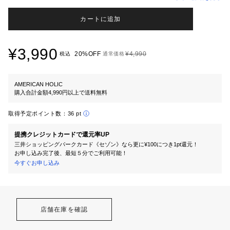
カートに追加
¥3,990
20%OFF
¥4,990
税込
通常価格
AMERICAN HOLIC
購入合計金額4,990円以上で送料無料
取得予定ポイント数：
36 pt
提携クレジットカードで還元率UP
三井ショッピングパークカード《セゾン》なら更に¥100につき1pt還元！
お申し込み完了後、最短５分でご利用可能！
今すぐお申し込み
店舗在庫を確認