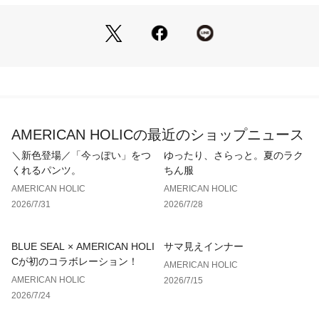
透け感[ややあり]
生地の厚さ[薄手]
光沢感[ややあり]
伸縮性[ややあり]
裏地[なし]
ポケット[なし]※モデル着用画像は、光の当たり具合で色味が
違って見える場合がございます。※お使いのモニター環境によ
って商品の色味が違って見える場合がございます。
AMERICAN HOLICの最近のショップニュース
＼新色登場／「今っぽい」をつ
ゆったり、さらっと。夏のラク
くれるパンツ。
ちん服
AMERICAN HOLIC
AMERICAN HOLIC
2026/7/31
2026/7/28
BLUE SEAL × AMERICAN HOLI
サマ見えインナー
Cが初のコラボレーション！
AMERICAN HOLIC
AMERICAN HOLIC
2026/7/15
2026/7/24