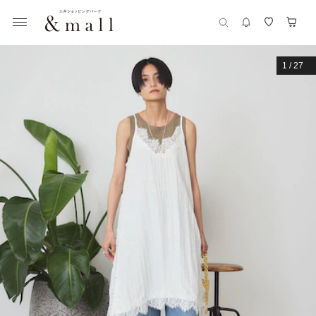
1
/
27