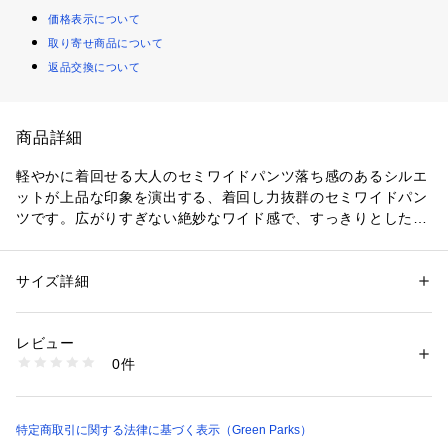
価格表示について
取り寄せ商品について
返品交換について
商品詳細
軽やかに着回せる大人のセミワイドパンツ落ち感のあるシルエ
ットが上品な印象を演出する、着回し力抜群のセミワイドパン
ツです。広がりすぎない絶妙なワイド感で、すっきりとしたバ
ランスに仕上がり、きれいめにもカジュアルにも合わせやすい
デザインになっています。後ろウエストはゴム仕様のため、ラ
クな穿き心地を叶えながらも見た目はすっきりとした印象をキ
サイズ詳細
性別：
レディース
ープできます。薄手で軽やかな素材を使用しているので、動く
カテゴリー：
ファッション
 ＞ 
パンツ
 ＞ 
その他パンツ
素材：ライトグレー：表生地 ﾎﾟﾘｴｽﾃﾙ 100% 裏生地 ﾎﾟﾘｴｽﾃﾙ 100%
たびに自然な揺れ感が生まれ、季節感のあるスタイリングを楽
ブラック：ﾎﾟﾘｴｽﾃﾙ 100%
レビュー
しめます。シャツやジャケットと合わせた上品コーデはもちろ
エクリュ：表生地 ﾎﾟﾘｴｽﾃﾙ 100% 裏生地 ﾎﾟﾘｴｽﾃﾙ 100%
0件
ん、ロゴTシャツやスニーカーを合わせたラフな着こなしにも
生産国：中国
商品番号：
1760400017051 
（モール）
好相性です。オンオフ問わず使いやすく、幅広いシーンで活躍
06001949100 （ショップ）
するため、一枚あると毎日のコーディネートの幅が広がりま
す。透け感[なし]
特定商取引に関する法律に基づく表示（Green Parks）