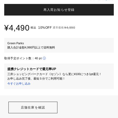
再入荷お知らせ登録
¥4,490
10%OFF
¥4,990
税込
通常価格
Green Parks
購入合計金額4,990円以上で送料無料
取得予定ポイント数：
40 pt
提携クレジットカードで還元率UP
三井ショッピングパークカード《セゾン》なら更に¥100につき1pt還元！
お申し込み完了後、最短５分でご利用可能！
今すぐお申し込み
店舗在庫を確認