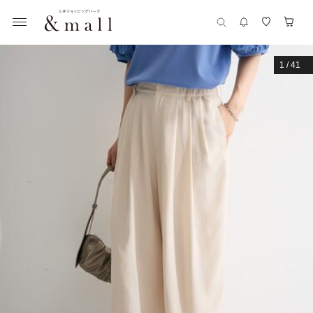
1
/
41