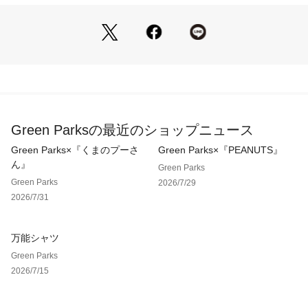
生地の厚さ[普通]
光沢感[なし]
伸縮性[なし]
裏地[あり]
ポケット[あり]※モデル着用画像は、光の当たり具合で色味が
違って見える場合がございます。※お使いのモニター環境によ
って商品の色味が違って見える場合がございます。
Green Parksの最近のショップニュース
Green Parks×『くまのプーさ
Green Parks×『PEANUTS』
ん』
Green Parks
Green Parks
2026/7/29
2026/7/31
万能シャツ
Green Parks
2026/7/15