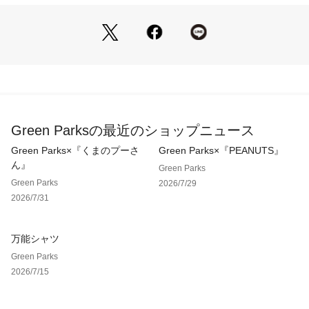
生地の厚さ[普通]
光沢感[なし]
伸縮性[ややあり]
裏地[なし]
ポケット[なし]※モデル着用画像は、光の当たり具合で色味が
違って見える場合がございます。※お使いのモニター環境によ
って商品の色味が違って見える場合がございます。
Green Parksの最近のショップニュース
Green Parks×『くまのプーさ
Green Parks×『PEANUTS』
ん』
Green Parks
Green Parks
2026/7/29
2026/7/31
万能シャツ
Green Parks
2026/7/15