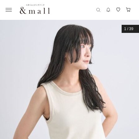
1
/
39