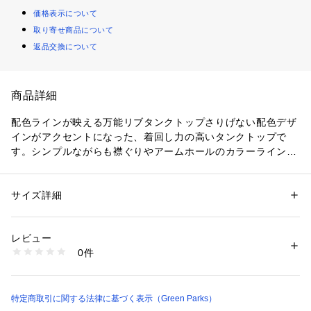
価格表示について
取り寄せ商品について
返品交換について
商品詳細
配色ラインが映える万能リブタンクトップさりげない配色デザ
インがアクセントになった、着回し力の高いタンクトップで
す。シンプルながらも襟ぐりやアームホールのカラーラインが
程よい存在感を演出し、いつものコーディネートにこなれた印
象をプラスしてくれます。ほどよく身体にフィットするリブ素
材を使用しているため、すっきり見えしながら快適な着心地を
サイズ詳細
性別：
レディース
楽しめるのも魅力です。シャツやシアーアイテムのインナーと
カテゴリー：
ファッション
 ＞ 
下着・ルームウェア・パジャマ
 ＞ 
その他イ
ンナー
してはもちろん、一枚着としても使いやすく、ロングシーズン
素材：綿 70% ﾎﾟﾘｴｽﾃﾙ 25% ﾎﾟﾘｳﾚﾀﾝ 5%
レビュー
活躍します。デニムやワイドパンツを合わせたカジュアルスタ
生産国：バングラデシュ
0件
イルから、スカートを合わせたきれいめコーデまで幅広く対
商品番号：
1760400017040 
（モール）
06001947002 （ショップ）
応。コンパクトなシルエットでバランスが取りやすく、重ね着
してももたつきにくいので、毎日のスタイリングに自然と取り
入れやすいアイテムです。透け感[なし]
特定商取引に関する法律に基づく表示（Green Parks）