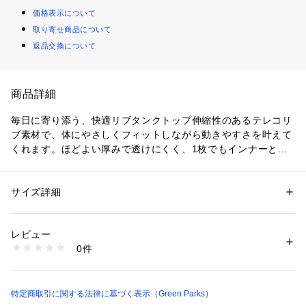
価格表示について
取り寄せ商品について
返品交換について
商品詳細
毎日に寄り添う、快適リブタンクトップ伸縮性のあるテレコリ
ブ素材で、体にやさしくフィットしながら動きやすさを叶えて
くれます。ほどよい厚みで透けにくく、1枚でもインナーとし
ても安心して着用できます。シンプルなデザインでどんなスタ
イリングにもなじみやすく、カジュアルからきれいめまで幅広
く活躍します。ネックラインは開きすぎず、上品な印象をキー
サイズ詳細
性別：
レディース
プしながらデコルテをきれいに見せてくれます。レイヤードス
カテゴリー：
ファッション
 ＞ 
トップス
 ＞ 
タンクトップ
素材：綿 95% ﾎﾟﾘｳﾚﾀﾝ 5%
タイルにも取り入れやすく、シャツやカーディガンのインナー
生産国：中国
レビュー
としてもおすすめです。毎日のコーデに自然と溶け込む、着回
商品番号：
1760400016956 
（モール）
0件
し力の高い一枚です。透け感[なし]
06001916902 （ショップ）
生地の厚さ[普通]
光沢感[なし]
伸縮性[あり]
特定商取引に関する法律に基づく表示（Green Parks）