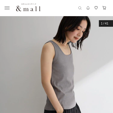
1
/
41