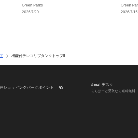
Green Parks
Green Par
2026/7/29
2026/7/15
プ
機能付テレコリブタンクトップⅡ
&mallデスク
井ショッピングパークポイント
ららぽーと受取なら送料無料