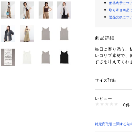
価格表示につ
取り寄せ商品
返品交換につ
商品詳細
毎日に寄り添う、
レコリブ素材で、
すさを叶えてくれ
枚でもインナーと
ルなデザインでど
カジュアルからき
サイズ詳細
性別：
レディース
ラインは開きすぎ
カテゴリー：
ファッ
素材：綿 95% ﾎﾟﾘｳﾚ
ルテをきれいに見
生産国：中国
レビュー
も取り入れやすく
商品番号：
17604000
0件
してもおすすめで
06001916902 （
着回し力の高い一枚
生地の厚さ[普通]
光沢感[なし]
特定商取引に関する法律に
伸縮性[あり]