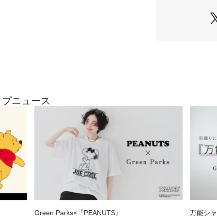
裏地[なし]
ポケット[なし]※
味が違って見える
ー環境によって商
ます。
ョップニュース
Green Parks×『PEANUTS』
万能シャ