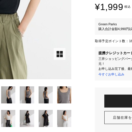
¥1,999
税込
Green Parks
購入合計金額4,990
取得予定ポイント数：
1
提携クレジットカー
三井ショッピングパーク
元！
お申し込み完了後、最
今すぐお申し込み
店舗在庫