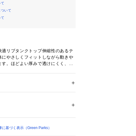
いて
について
いて
快適リブタンクトップ伸縮性のあるテ
体にやさしくフィットしながら動きや
ます。ほどよい厚みで透けにくく、1
しても安心して着用できます。シンプ
んなスタイリングにもなじみやすく、
れいめまで幅広く活躍します。ネック
ず、上品な印象をキープしながらデコ
ション
 ＞ 
トップス
 ＞ 
タンクトップ
ﾀﾝ 5%
せてくれます。レイヤードスタイルに
、シャツやカーディガンのインナーと
16956 
（モール）
す。毎日のコーデに自然と溶け込む、
ショップ）
です。透け感[なし]
基づく表示（Green Parks）