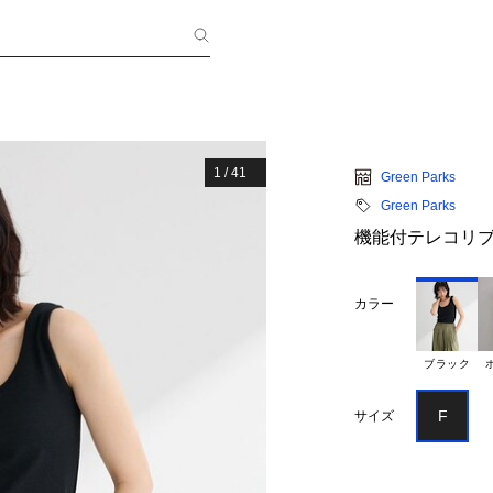
1
/
41
Green Parks
Green Parks
機能付テレコリブ
カラー
ブラック
F
サイズ