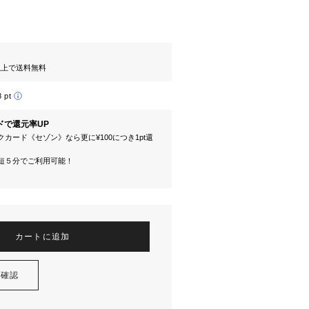
円以上で送料無料
8 pt
ドで還元率UP
カード《セゾン》なら更に¥100につき1pt還
短５分でご利用可能！
カートに追加
を確認