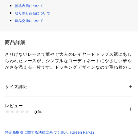
価格表示について
取り寄せ商品について
返品交換について
商品詳細
さりげないレースで華やぐ大人のレイヤードトップス裾にあし
らわれたレースが、シンプルなコーディネートにやさしい華や
かさを添える一枚です。ドッキングデザインなので重ね着のよ
うな見え方が簡単に楽しめ、忙しい日でもコーディネートがす
ぐに決まります。タンクトップ仕様でインナーとしても使いや
すく、トップスの裾からちらりと見せるだけでこなれた印象を
サイズ詳細
性別：
レディース
演出できます。カラーごとに異なるレースデザインも魅力で、
カテゴリー：
ファッション
 ＞ 
トップス
 ＞ 
タンクトップ
素材：A：本体 綿 100% ﾚｰｽ部分 ﾅｲﾛﾝ 100%
選ぶ楽しさも広がります。カジュアルにもきれいめにもなじみ
B：本体 綿 100% ﾚｰｽ部分 ﾅｲﾛﾝ 98% ﾎﾟﾘｳﾚﾀﾝ 2%
レビュー
やすく、日常使いからお出かけまで幅広く活躍する着回し力の
生産国：中国
0件
高いアイテムです。透け感[ややあり]
商品番号：
1760400016921 
（モール）
06001672400 （ショップ）
生地の厚さ[普通]
光沢感[なし]
伸縮性[ややあり]
特定商取引に関する法律に基づく表示（Green Parks）