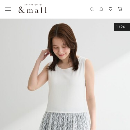
1
/
24