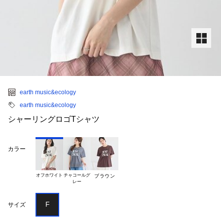
earth music&ecology
earth music&ecology
シャーリングロゴTシャツ
カラー
オフホワイト
チャコールグ

ブラウン
F
サイズ