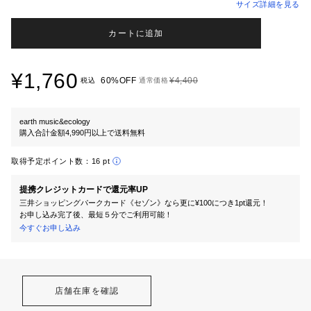
サイズ詳細を見る
カートに追加
¥1,760
60%OFF
¥4,400
税込
通常価格
earth music&ecology
購入合計金額4,990円以上で送料無料
取得予定ポイント数：
16 pt
提携クレジットカードで還元率UP
三井ショッピングパークカード《セゾン》なら更に¥100につき1pt還元！
お申し込み完了後、最短５分でご利用可能！
今すぐお申し込み
店舗在庫を確認