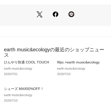
生地の厚さ[普通]
光沢感[なし]
伸縮性[ややあり]
裏地[なし]
ポケット[なし]※モデル着用画像は、光の当たり具合で色味が
違って見える場合がございます。※お使いのモニター環境によ
って商品の色味が違って見える場合がございます。
earth music&ecologyの最近のショップニュー
ス
ひんやり快適 COOL TOUCH
Wpc.×earth music&ecology
earth music&ecology
earth music&ecology
2026/7/31
2026/7/10
シューズ MAX50%OFF！
earth music&ecology
2026/7/10