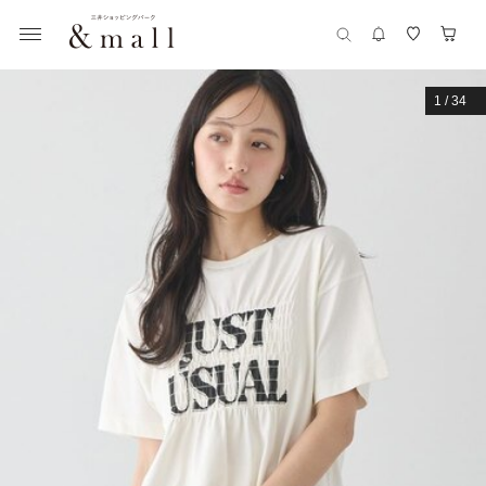
1
/
34