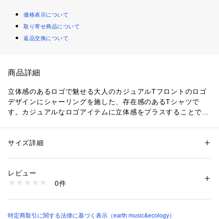
価格表示について
取り寄せ商品について
返品交換について
商品詳細
立体感のあるロゴで魅せる大人のカジュアルTフロントのロゴ
デザインにシャーリングを施した、存在感のあるTシャツで
す。カジュアルなロゴアイテムに立体感をプラスすることで、
ラフになりすぎず上品な印象に仕上げています。ゆったりとし
たシルエットで身体のラインを拾いにくく、気負わず着られる
のもうれしいポイントです。さらりとした肌触りの素材感で着
サイズ詳細
性別：
レディース
心地もよく、デイリー使いにぴったりです。デニムやワイドパ
カテゴリー：
ファッション
 ＞ 
トップス
 ＞ 
Tシャツ・カットソー
素材：綿 100%
ンツと合わせたカジュアルコーデはもちろん、ナロースカート
生産国：中国
レビュー
やきれいめボトムと合わせれば大人らしい抜け感のあるスタイ
商品番号：
1760000015691 
（モール）
0件
ルが完成します。一枚でコーディネートのアクセントになるた
01001937600 （ショップ）
め、シンプルな着こなしでもこなれた雰囲気を演出できる万能
アイテムです。
※オフホワイトのみ透け感ややあり透け感[なし]
特定商取引に関する法律に基づく表示（earth music&ecology）