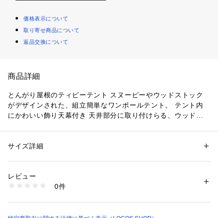
価格表示について
取り寄せ商品について
返品交換について
商品詳細
とんがり屋根のティピーテント スヌーピーやウッドストック
がデザインされた、組立簡単なワンポールテント。 テント内
にかわいい飾り天幕付き 天井部分に取り付けらる、ウッドス
トック柄のかわいい着脱式シーリングクロス付き。

テント内で寝転んで見上げると、天井にウッドストックが。
 組立て簡単！ シンプル構造 ワンポールのシンプル構造だか
サイズ詳細
性別：
レディース
メンズ
キッズ・ベビー
ら、組み立てが簡単。3ステップで組み立てられます。

カテゴリー：
アウトドア・スポーツ
 ＞ 
アウトドア
 ＞ 
アウトドアキャン
プ・バーベキュー
レビュー
1）最初にインナーテントをペグで固定します。 2）次にフラ
0件
イシートをかけ、ポールでテントを立ち上げます。 3）フライ
商品番号：
1700000001821 
（モール）
86001083 （ショップ）
シートをペグで固定し、ロープを張って完成です。 換気でき
るベンチレーション付き フライシートに開閉可能な換気窓を
装備し、湿気と湿度の調整で室内環境を快適にコントロールし