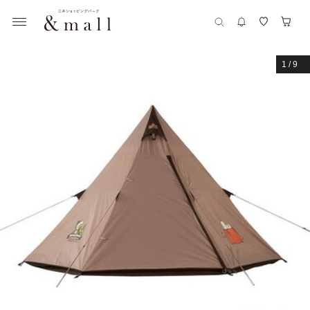
1
/
9