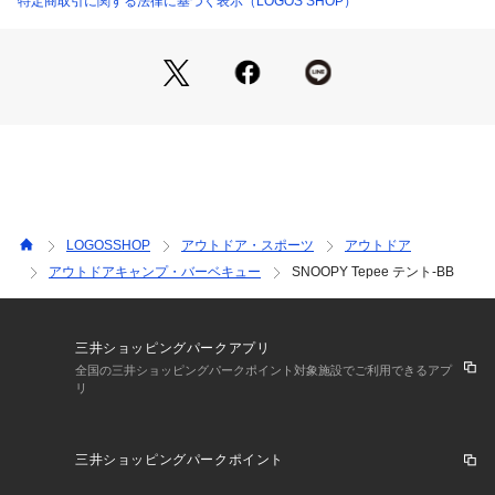
特定商取引に関する法律に基づく表示（LOGOS SHOP）
ます。 フレームにランタンフックを装備 センターフレームの
上部にランタンを吊り下げられるフックを設けました。インナ
ードアに、高機能メッシュ「デビルブロックST」採用 インナ
ードアにはLOGOSが独自に開発した高機能メッシュ「デビル
ブロックST」を採用。

UV-CUT率、遮光率が通常比の約1.5倍です。きめ細かなメッ
シュなので小さな虫の侵入も防ぎます。 収納バッグ付き 持ち
運びに便利な、専用の収納バッグが付いています。ジッパーが
大きく開くので、出し入れがしやすく便利。 
LOGOSSHOP
アウトドア・スポーツ
アウトドア
アウトドアキャンプ・バーベキュー
SNOOPY Tepee テント-BB
三井ショッピングパークアプリ
全国の三井ショッピングパークポイント対象施設でご利用できるアプ
リ
三井ショッピングパークポイント