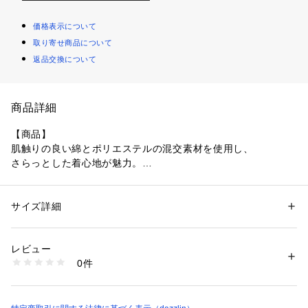
価格表示について
取り寄せ商品について
返品交換について
商品詳細
【商品】
肌触りの良い綿とポリエステルの混交素材を使用し、
さらっとした着心地が魅力。
程よいハリ感があり、
ボリュームのあるシルエットをきれいに保ちながらも、
軽やかでデイリーに着やすい一枚です。
サイズ詳細
性別：
レディース
今季トレンドのワークディテールを取り入れました。
カテゴリー：
ファッション
 ＞ 
ワンピース・ドレス
 ＞ 
ワンピース
素材：表地:ポリエステル87％ 綿13％ 裏地:ポリエステル100％
生産国：中国製
レビュー
商品番号：
1640800002901 
（モール）
0件
【スタイリング】
022620303401 （ショップ）
ボレロなどの羽織り類は勿論、ベストなど
レイヤードを効かせたスタイリングもおすすめです。
足元はサボやスニーカーでラフに仕上げて。