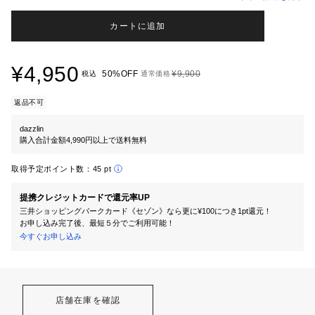
カートに追加
¥4,950
50%OFF
¥9,900
税込
通常価格
返品不可
dazzlin
購入合計金額4,990円以上で送料無料
取得予定ポイント数：
45 pt
提携クレジットカードで還元率UP
三井ショッピングパークカード《セゾン》なら更に¥100につき1pt還元！
お申し込み完了後、最短５分でご利用可能！
今すぐお申し込み
店舗在庫を確認