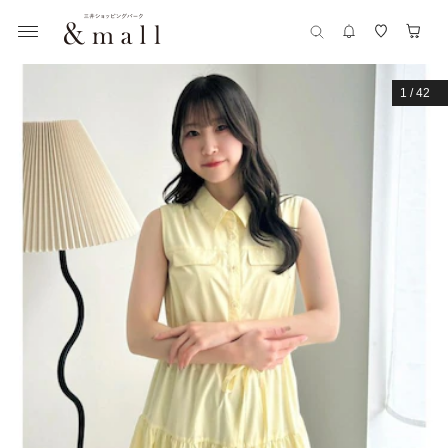
1
/
42