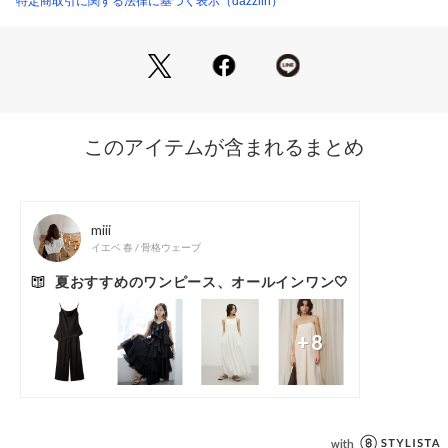
特定商取引に関する法律に基づく表示（dazzlin）
【商品特徴】
透け感：なし
伸縮性：なし
生地の厚さ：薄手
サイズ感：普通
裏地：あり
ポケット：なし
ファスナー：なし