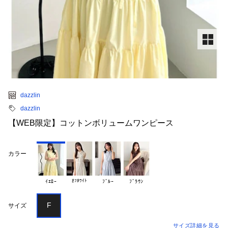
dazzlin
dazzlin
【WEB限定】コットンボリュームワンピース
カラー
ｵﾌﾎﾜｲﾄ
ｲｴﾛｰ
ﾌﾞﾙｰ
ﾌﾞﾗｳﾝ
F
サイズ
サイズ詳細を見る