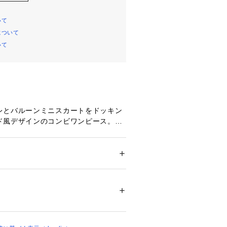
いて
について
いて
レとバルーンミニスカートをドッキン
ド風デザインのコンビワンピース。
るでアクセサリーのような飾り金ボタ
タイリングに華やかさをプラスしまし
ジレと、丸みのあるバルーンシルエッ
ション
 ＞ 
ワンピース・ドレス
 ＞ 
ワンピース
エロー]上身頃 表地:ポリエステル84% アク
が、上品さとトレンド感を両立。
 ナイロン4% 裏地:ポリエステル100% 下身頃 
ートが完成し、着映えするレディスタ
0% 裏地:ポリエステル100%[チャコールグレ
着です。
ステル87% 毛13% 裏地:ポリエステル100% 
テル100% 裏地:ポリエステル100%
02819 
（モール）