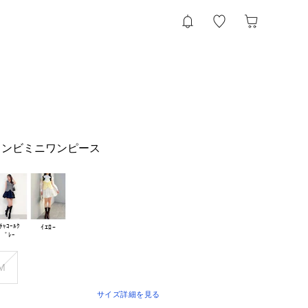
コンビミニワンピース
ﾁｬｺｰﾙｸ

ｲｴﾛｰ
M
サイズ詳細を見る