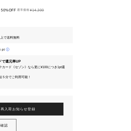
50%OFF
通常価格
¥14,300
円以上で送料無料
5 pt
ドで還元率UP
カード《セゾン》なら更に¥100につき1pt還
短５分でご利用可能！
再入荷お知らせ登録
を確認