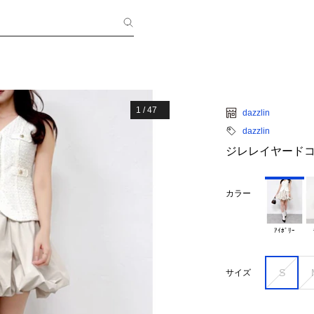
1
/
47
dazzlin
dazzlin
ジレレイヤード
カラー
ｱｲﾎﾞﾘｰ
S
サイズ