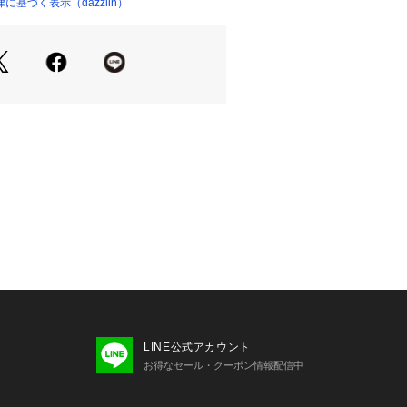
やシアートップスをインナーレイヤー
基づく表示（dazzlin）
（ショップ）
感と抜け感を両立した着こなしに。
クス×パンプスを合わせて、軽やかで
仕上げるのがおすすめ。
る商品と仕様やサイズが異なる場合が
生産の都合上、お届け時期が前後する
。
後)
LINE公式アカウント
お得なセール・クーポン情報配信中