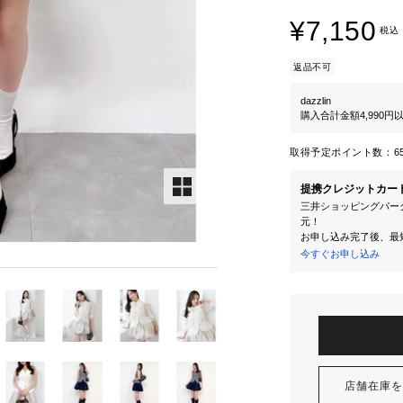
¥7,150
税込
返品不可
dazzlin
購入合計金額4,990
取得予定ポイント数：
6
提携クレジットカー
三井ショッピングパーク
元！
お申し込み完了後、最
今すぐお申し込み
店舗在庫