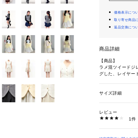
価格表示につ
取り寄せ商品
返品交換につ
商品詳細
【商品】
ラメ混ツイードジ
グした、レイヤー
ジレ部分には、ま
ンをあしらい、ス
た。
サイズ詳細
性別：
レディース
きちんと感のある
カテゴリー：
ファッ
素材：[アイボリー/イ
トのコントラスト
リル8% レーヨン4%
レビュー
一枚でコーディネ
表地:ポリエステル10
1件
イルを楽しめる一
ー]上身頃 表地:ポリエ
下身頃 表地:ポリエス
生産国：中国製
【スタイリング】 
商品番号：
16408000