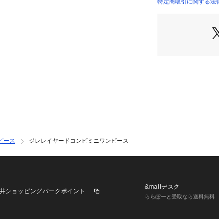
ボウタイブラウス
特定商取引に関する法律に
022620302401 
ドして、きちんと
足元はシアーソッ
女性らしい印象に
※実際にお届けす
ございます。また
場合がございます
【商品特徴】
透け感：なし
伸縮性：なし
生地の厚さ：薄手
サイズ感：普通
ピース
ジレレイヤードコンビミニワンピース
裏地：あり
ポケット：なし
ファスナー：あり(
&mallデスク
井ショッピングパークポイント
ららぽーと受取なら送料無料