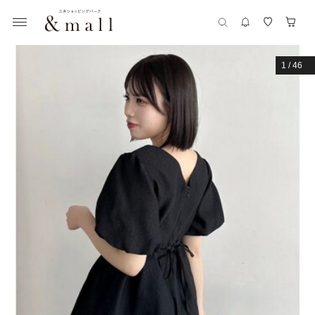
1
/
46