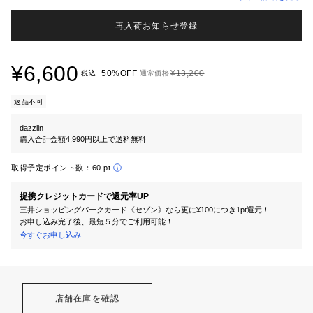
再入荷お知らせ登録
¥6,600
50%OFF
¥13,200
税込
通常価格
返品不可
dazzlin
購入合計金額4,990円以上で送料無料
取得予定ポイント数：
60 pt
提携クレジットカードで還元率UP
三井ショッピングパークカード《セゾン》なら更に¥100につき1pt還元！
お申し込み完了後、最短５分でご利用可能！
今すぐお申し込み
店舗在庫を確認