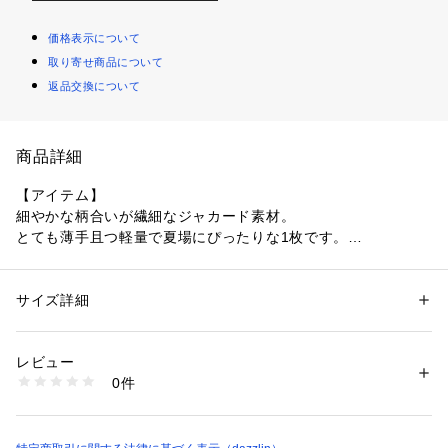
価格表示について
取り寄せ商品について
返品交換について
商品詳細
【アイテム】
細やかな柄合いが繊細なジャカード素材。
とても薄手且つ軽量で夏場にぴったりな1枚です。
ペプラムシルエットで大人っぽさのある印象に仕上げてくれま
す。
サイズ詳細
性別：
レディース
 【スタイリング】
カテゴリー：
ファッション
 ＞ 
トップス
 ＞ 
シャツ・ブラウス
素材：表地:ポリエステル70％ ナイロン30％ 裏地:ポリエステル44％ ナイ
同素材のSETUPボトムスを合わせて清涼感たっぷりなルック
ロン32％ 綿24％
レビュー
スや、
生産国：中国製
0件
デニムを合わせてカジュアルにもおすすめです。 
商品番号：
1640800002431 
（モール）
022540400901 （ショップ）
---------------------------------------------------- 
気になるアイテムはお気に入り登録がおすすめ