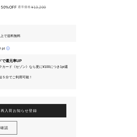
50%OFF
通常価格
¥13,200
円以上で送料無料
0 pt
ドで還元率UP
カード《セゾン》なら更に¥100につき1pt還
短５分でご利用可能！
再入荷お知らせ登録
を確認