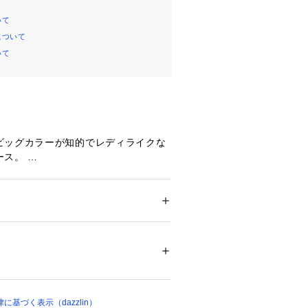
いて
について
いて
ビッグカラーが知的でレディライクな
ス。 
のあるラッフルを施すことで動きを出
ルエットに仕上げました。
ション
 ＞ 
ワンピース・ドレス
 ＞ 
ワンピース
/グレー]上身頃:ポリエステル96％ ポリウレタ
素材を使用しているのでジャケットや
テル81％ レーヨン19％ 下身頃 表地:ポリエス
羽織りやすいです。 
リエステル100%[ブラック]上身頃:ポリエステ
元を出したレイヤード使いがおすすめ
4％ 別布:ポリエステル81％ レーヨン19％ 下
ル92％ レーヨン6％ ポリウレタン2％ 裏地:
ットシリーズはこちら＜＜
基づく表示（dazzlin）
02303 
（モール）