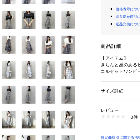
価格表示につ
取り寄せ商品
返品交換につ
商品詳細
【アイテム】
きちんと感のある
コルセットワンピー
裾にかけて立体感
し、構築的な美シ
サイズ詳細
性別：
レディース
【スタイリング】 
カテゴリー：
ファッ
素材：[オフホワイト
衿部分は柔らかい
ン4％ 別布:ポリエス
レビュー
トレンチコートも
テル100％ 裏地:ポ
0件
カーディガンは衿
ル96％ ポリウレタン
身頃 表地:ポリエステ
です。 
ポリエステル100%
生産国：中国製
＞＞その他コルセ
特定商取引に関する法律に
商品番号：
16408000