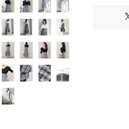
022520301101 
----------------------
気になるアイテム
 入荷情報やラス
いち早くお届け！ 
ぜひご登録くださ
 ---------------------
※実際にお届けす
ございます。 
また生産の都合上
ます。