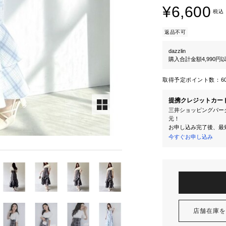
¥6,600
税込
返品不可
dazzlin
購入合計金額4,990
取得予定ポイント数：
6
提携クレジットカー
三井ショッピングパーク
元！
お申し込み完了後、最
今すぐお申し込み
店舗在庫