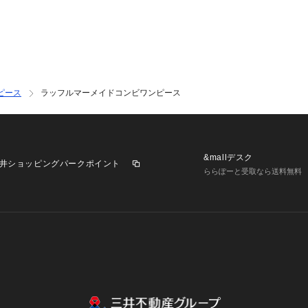
ピース
ラッフルマーメイドコンビワンピース
&mallデスク
井ショッピングパークポイント
ららぽーと受取なら送料無料
業施設一覧
三井不動産が展開する商業施設への出店をご検討の方へ
意
個人情報保護方針
個人情報の取り扱いについて
利用者情