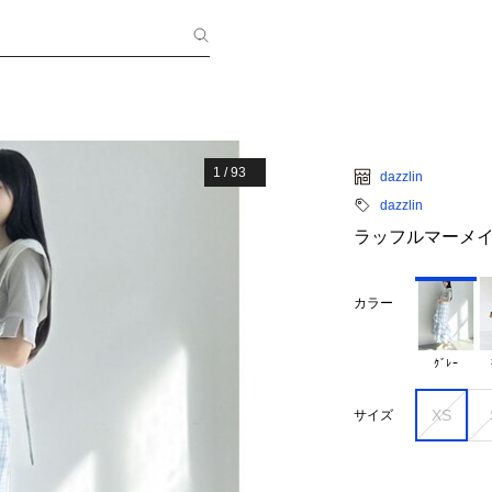
1
/
93
dazzlin
dazzlin
ラッフルマーメ
カラー
ｸﾞﾚｰ
XS
サイズ