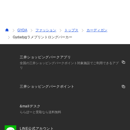
裏地：なし
ポケット：あり(前)
GYDA
ファッション
トップス
カーディガン
Gydadygラメプリントロングパーカー
三井ショッピングパークアプリ
全国の三井ショッピングパークポイント対象施設でご利用できるアプ
リ
三井ショッピングパークポイント
&mallデスク
ららぽーと受取なら送料無料
LINE公式アカウント