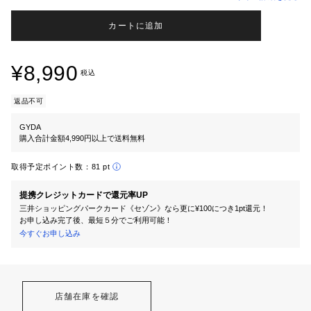
カートに追加
¥8,990
税込
返品不可
GYDA
購入合計金額4,990円以上で送料無料
取得予定ポイント数：
81 pt
提携クレジットカードで還元率UP
三井ショッピングパークカード《セゾン》なら更に¥100につき1pt還元！
お申し込み完了後、最短５分でご利用可能！
今すぐお申し込み
店舗在庫を確認