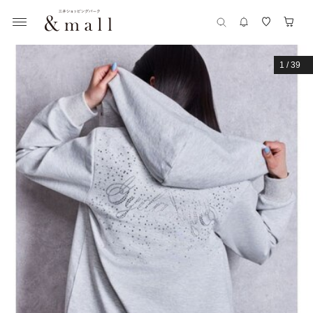
1
/
39