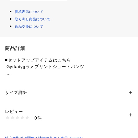
価格表示について
取り寄せ商品について
返品交換について
商品詳細
■セットアップアイテムはこちら 
 Gydadygラメプリントショートパンツ
  ■デザイン
 回文になっている造語Gydadyg=GYDAをdigる(深堀する)が後
ろに入ったロングパーカーです。
サイズ詳細
性別：
レディース
 薄手のサラッとした生地にラメプリントがされていてトレン
カテゴリー：
ファッション
 ＞ 
トップス
 ＞ 
カーディガン
素材：本体:ポリエステル58％ 綿38％ ポリウレタン4％ リブ:綿59％ ポリ
ド感満載のデザインになっています。
エステル40％ ポリウレタン1％
レビュー
 長めの丈感なので前を閉じるとワンピース風に着用していた
生産国：中国製
0件
だくことが可能です。
商品番号：
1640500008534 
（モール）
072632937401 （ショップ）
  ■スタイリング
 ショートパンツなどのミニボトムスとあわせていただくのが