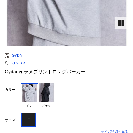
GYDA
ＧＹＤＡ
Gydadygラメプリントロングパーカー
カラー
ｸﾞﾚｰ
ﾌﾞﾗｯｸ
F
サイズ
サイズ詳細を見る