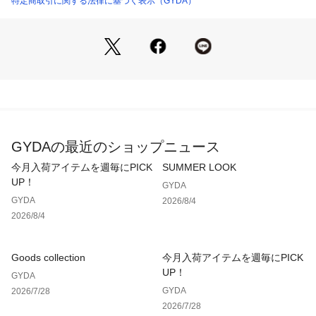
特定商取引に関する法律に基づく表示（GYDA）
バランスがよくおすすめです。
  ■商品のお気に入り登録 
 再入荷通知やラスト１点、お得なプライスダウンの情報も受
け取ることができます。
 ぜひご登録ください◎
 ・・・・・・・・・・・・・・・・・・・・・・ 
GYDAの最近のショップニュース
 ※着用画像はフラッシュの加減で実際の製品と色味等が異なる
今月入荷アイテムを週毎にPICK
SUMMER LOOK
場合がございますので、生地のズームアップ画像をご確認くだ
UP！
GYDA
さい。
GYDA
2026/8/4
 ※ご利用の端末画面の設定により実際の商品と色味が異なる場
2026/8/4
合がございます。
【商品特徴】
Goods collection
今月入荷アイテムを週毎にPICK
透け感：なし
UP！
GYDA
伸縮性：あり
GYDA
2026/7/28
生地の厚さ：普通
2026/7/28
サイズ感：普通