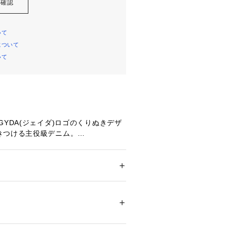
を確認
いて
について
いて
GYDA(ジェイダ)ロゴのくりぬきデザ
きつける主役級デニム。
抜け感を演出し、程よく色落ちさせたヴ
な風合いと、
エットでカジュアルさと、女性らしさを
。
ション
 ＞ 
パンツ
 ＞ 
デニムパンツ
分:牛革
ルエットと、計算されたロゴ配置で、
長に見せる視覚効果は、美脚間違いなし
08436 
（モール）
（ショップ）