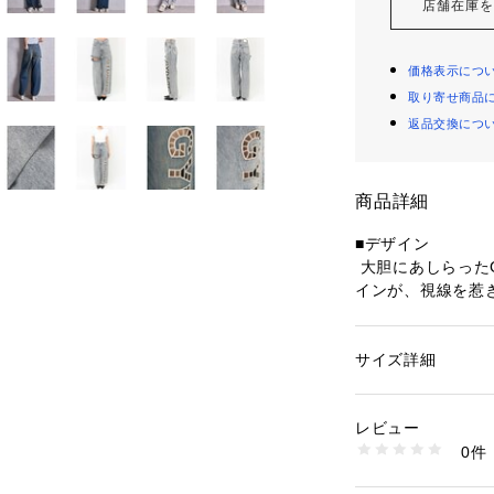
店舗在庫
価格表示につ
取り寄せ商品
返品交換につ
商品詳細
■デザイン
 大胆にあしらった
インが、視線を惹
 くりぬき部分は
ィンテージライク
 ストレートシル
サイズ詳細
性別：
レディース
両立したデザイン
カテゴリー：
ファッ
素材：綿100％ 革部
 ハイウエストシ
生産国：中国製
レビュー
 脚のラインを縦
商品番号：
16405000
0件
の1本。
072632412001 