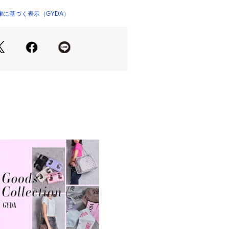
ス合わせでも一気にGYDAムードが完
に基づく表示（GYDA）
レディに、スニーカーでストリートにも
です。
り登録 
スト１点、お得なプライスダウンの情報
できます。
い◎
・・・・・・・・・・・・・・ 
ラッシュの加減で実際の製品と色味等が
いますので、生地のズームアップ画像
。
画面の設定により実際の商品と色味が異
ます。