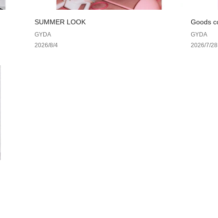
伸縮性：なし
生地の厚さ：普通
SUMMER LOOK
Goods co
サイズ感：普通
GYDA
GYDA
裏地：なし
2026/8/4
2026/7/28
ポケット：あり(前/