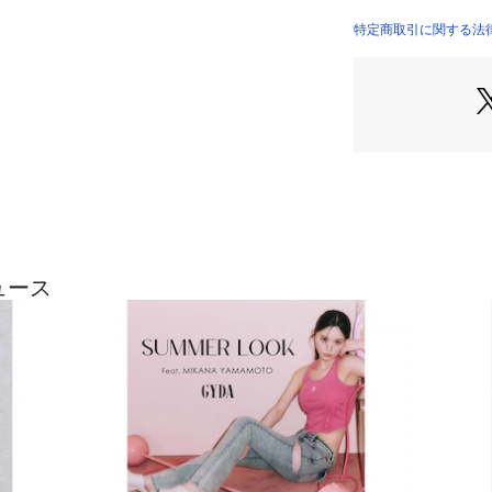
  ■スタイリング
 シンプルなトップ
特定商取引に関する法律
成し、
 ヒール合わせで
振れる万能な1本
  ■商品のお気に入
 再入荷通知やラ
も受け取ることが
 ぜひご登録くださ
 ・・・・・・・・
ュース
 ※着用画像はフ
異なる場合がござ
をご確認ください
 ※ご利用の端末
なる場合がござい
【商品特徴】
透け感：なし