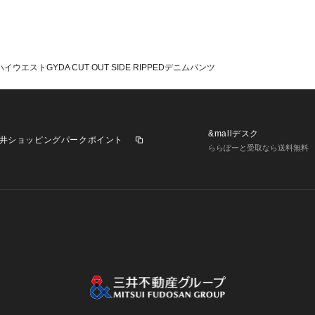
ハイウエストGYDA CUT OUT SIDE RIPPEDデニムパンツ
&mallデスク
井ショッピングパークポイント
ららぽーと受取なら送料無料
業施設一覧
三井不動産が展開する商業施設への出店をご検討の方へ
意
個人情報保護方針
個人情報の取り扱いについて
利用者情