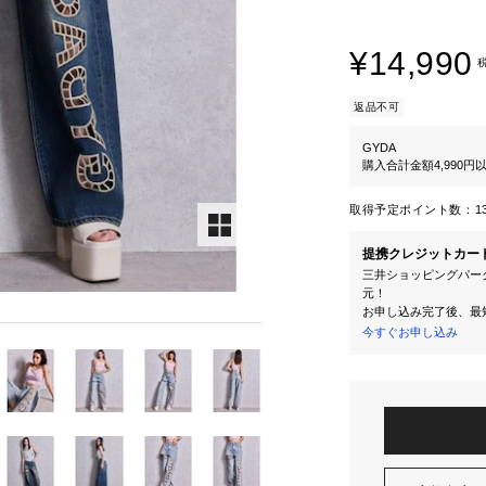
¥14,990
返品不可
GYDA
購入合計金額4,990
取得予定ポイント数：
1
提携クレジットカー
三井ショッピングパーク
元！
お申し込み完了後、最
今すぐお申し込み