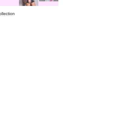
llection
後)