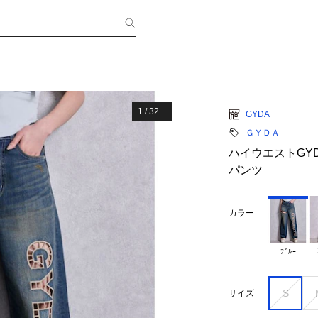
1
/
32
GYDA
ＧＹＤＡ
ハイウエストGYDA 
パンツ
カラー
ﾌﾞﾙｰ
S
サイズ