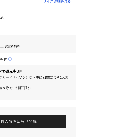
サイズ詳細を見る
税込
円以上で送料無料
36 pt
ドで還元率UP
カード《セゾン》なら更に¥100につき1pt還
短５分でご利用可能！
再入荷お知らせ登録