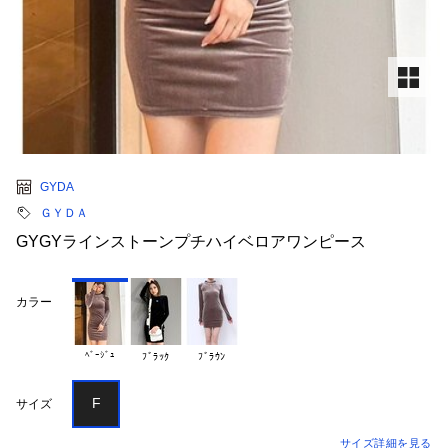
GYDA
ＧＹＤＡ
GYGYラインストーンプチハイベロアワンピース
カラー
ﾍﾞｰｼﾞｭ
ﾌﾞﾗｯｸ
ﾌﾞﾗｳﾝ
F
サイズ
サイズ詳細を見る