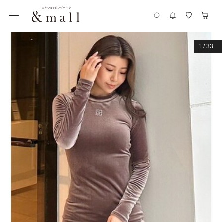
1
/
33