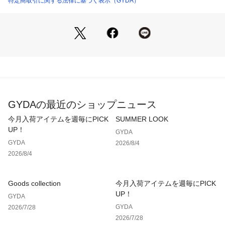
特定商取引に関する法律に基づく表示（GYDA）
 ぜひご登録ください◎
  ■この商品を見ている人におすすめ 
 GYGYジャカードタイトニットワンピース
 Symmetry GYDA BACK OPENリブニットワンピース
 ・・・・・・・・・・・・・・・・・・・・・・ 
GYDAの最近のショップニュース
 ※着用画像はフラッシュの加減で実際の製品と色味等が異なる
今月入荷アイテムを週毎にPICK
SUMMER LOOK
場合がございますので、生地のズームアップ画像をご確認くだ
UP！
GYDA
さい。
GYDA
2026/8/4
 ※ご利用の端末画面の設定により実際の商品と色味が異なる場
2026/8/4
合がございます。
Goods collection
今月入荷アイテムを週毎にPICK
【商品特徴】
UP！
GYDA
透け感：なし
GYDA
2026/7/28
伸縮性：あり
2026/7/28
生地の厚さ：普通