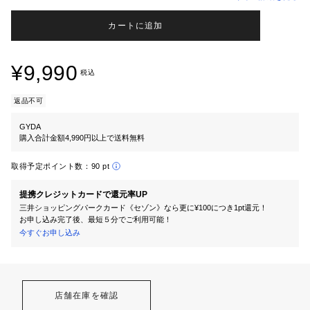
カートに追加
¥9,990
税込
返品不可
GYDA
購入合計金額4,990円以上で送料無料
取得予定ポイント数：
90 pt
提携クレジットカードで還元率UP
三井ショッピングパークカード《セゾン》なら更に¥100につき1pt還元！
お申し込み完了後、最短５分でご利用可能！
今すぐお申し込み
店舗在庫を確認