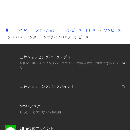
サイズ感：細身
裏地：なし
ポケット：なし
ファスナー：あり(後)
GYDA
ファッション
ワンピース・ドレス
ワンピース
GYGYラインストーンプチハイベロアワンピース
三井ショッピングパークアプリ
全国の三井ショッピングパークポイント対象施設でご利用できるアプ
リ
三井ショッピングパークポイント
&mallデスク
ららぽーと受取なら送料無料
LINE公式アカウント