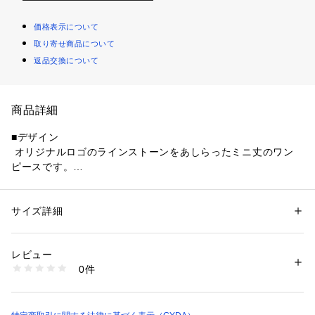
価格表示について
取り寄せ商品について
返品交換について
商品詳細
■デザイン
 オリジナルロゴのラインストーンをあしらったミニ丈のワン
ピースです。
 伸縮性のあるベロア生地にファスナーで着脱がしやすくなっ
てます。
 光沢感を抑えているのでカジュアル使いしやすいです。
サイズ詳細
性別：
レディース
カテゴリー：
ファッション
 ＞ 
ワンピース・ドレス
 ＞ 
ワンピース
素材：ポリエステル94％ ポリウレタン6％
  ■スタイリング
生産国：中国製
レビュー
 ショート丈のコートと相性が良いです。
商品番号：
1640500007273 
（モール）
0件
072460386201 （ショップ）
  ■商品のお気に入り登録 
 再入荷通知やラスト１点、お得なプライスダウンの情報も受
け取ることができます。