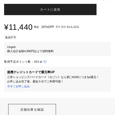
カートに追加
¥11,440
20%OFF
¥14,300
税込
通常価格
返品不可
Ungrid
購入合計金額4,990円以上で送料無料
取得予定ポイント数：
104 pt
提携クレジットカードで還元率UP
三井ショッピングパークカード《セゾン》なら更に¥100につき1pt還元！
お申し込み完了後、最短５分でご利用可能！
今すぐお申し込み
店舗在庫を確認