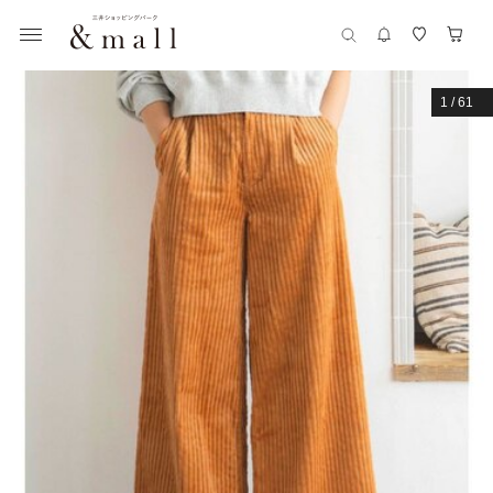
1
/
61