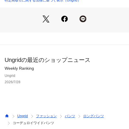
特定商取引に関する法律に基づく表示（Ungrid）
■スタイリング 
ワイドシルエットなので上半身は短丈やタイトシルエットなど 
コンパクトなトップス合わせがバランス良くおすすめです。 
・・・・・・・・・・・・・・・・・・・・・・ 
透け感：なし 
裏地：なし 
伸縮性：なし 
Ungridの最近のショップニュース
光沢感：なし 
生地の厚さ：普通 
Weekly Ranking
・・・・・・・・・・・・・・・・・・・・・・ 
Ungrid
2026/7/28
※商品画像はサンプルのため、色味やサイズ、素材の混率等の
仕様に 
変更がある場合がございます。予めご了承ください。 
※生地寄り画像を正規の商品の色味に近づけております。 
Ungrid
ファッション
パンツ
ロングパンツ
■商品のお気に入り登録 
コーデュロイワイドパンツ
再入荷通知やラスト１点、お得なプライスダウンの情報も受け