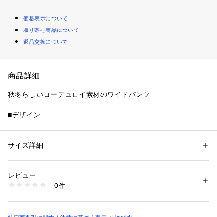
価格表示について
取り寄せ商品について
返品交換について
商品詳細
秋冬らしいコーデュロイ素材のワイドパンツ 
■デザイン 
裾にはボリュームを持たせていますが 
ウエストにWタックを入れて腰回りをすっきりとさせたシルエ
ットで 
サイズ詳細
性別：
レディース
スタイリングのバランスが取りやすいです。 
カテゴリー：
ファッション
 ＞ 
パンツ
 ＞ 
ロングパンツ
素材：綿100％
程よく張り感のあるシルエットがきれいめスタイルにも 
生産国：中国製
レビュー
カジュアルスタイルにも幅広く使い回せる一本。 
商品番号：
1640400005174 
（モール）
0件
112460751201 （ショップ）
■生地感 
うねの太いコーデュロイ生地を使用。 
程よく張り感と厚みのある生地感です。 