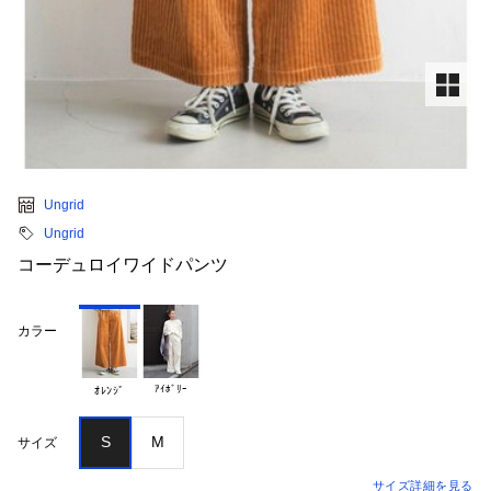
Ungrid
Ungrid
コーデュロイワイドパンツ
カラー
ｱｲﾎﾞﾘｰ
ｵﾚﾝｼﾞ
S
M
サイズ
サイズ詳細を見る