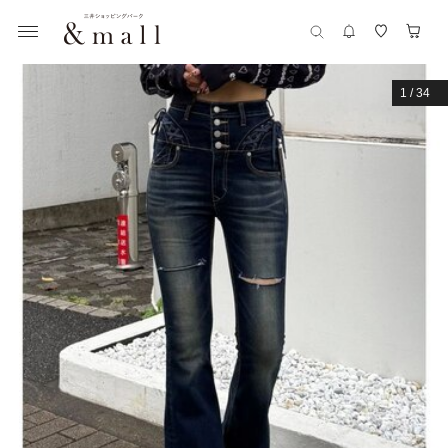
1
/
34