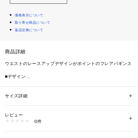
価格表示について
取り寄せ商品について
返品交換について
商品詳細
ウエストのレースアップデザインがポイントのフレアパギンス
■デザイン
前後ともカーブラインのレースアップでウエストを綺麗に見せ
ながらサイドのリボンディテールがアクセントになっていま
す。
サイズ詳細
性別：
レディース
4つ釦のハイウエストで腰位置を高く、太もものカットデザイ
カテゴリー：
ファッション
 ＞ 
パンツ
 ＞ 
デニムパンツ
素材：綿67% ポリエステル20% レーヨン11% ポリウレタン2%
ンも目線を高く見せてくれるのでさらに脚を綺麗に見せてくれ
生産国：中国製
レビュー
るデザインパギンスです。
商品番号：
1640100006856 
（モール）
0件
しっかり伸縮性のあるストレッチデニム生地で穿き心地もいい
042612470301 （ショップ）
のが特徴です。 