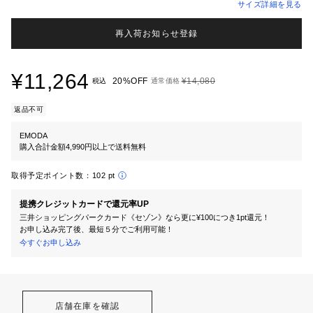
サイズ詳細を見る
再入荷お知らせ登録
¥11,264
20%OFF
¥14,080
税込
通常価格
返品不可
EMODA
購入合計金額4,990円以上で送料無料
取得予定ポイント数：
102 pt
提携クレジットカードで還元率UP
三井ショッピングパークカード《セゾン》なら更に¥100につき1pt還元！
お申し込み完了後、最短５分でご利用可能！
今すぐお申し込み
店舗在庫を確認