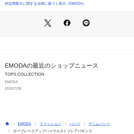
■スタイリング
特定商取引に関する法律に基づく表示（EMODA）
ハイウエストなので、アシンメトリーチョーカーギャザーニッ
トのようなショート丈トップスとのスタイリングがイチオシ。
太もものカットデザインでカジュアルな雰囲気なので、
カットウォッシュドプレーティングジップニットのようなモー
ドなデザイントップスとのスタイリングバランスもおすすめで
す。
※着用画像はフラッシュの加減で実際の製品と色味等が異なる
EMODAの最近のショップニュース
場合がございますので、生地のズームアップ画像をご確認くだ
さい。
TOPS COLLECTION
※ご利用の端末画面の設定により実際の商品と色味が異なる場
EMODA
合がございます。
2026/7/28
【商品特徴】
透け感：なし
伸縮性：ややあり
生地の厚さ：普通
サイズ感：普通
EMODA
ファッション
パンツ
デニムパンツ
裏地：なし
カーブレースアップハイウエストフレアパギンス