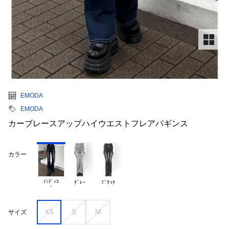
EMODA
EMODA
カーブレースアップハイウエストフレアパギンス
カラー
ｲﾝﾃﾞｨｺ

ｸﾞﾚｰ
ﾌﾞﾗｯｸ
XS
S
M
サイズ