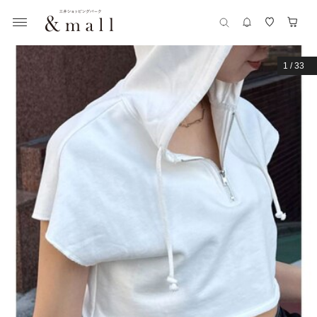
1
/
33