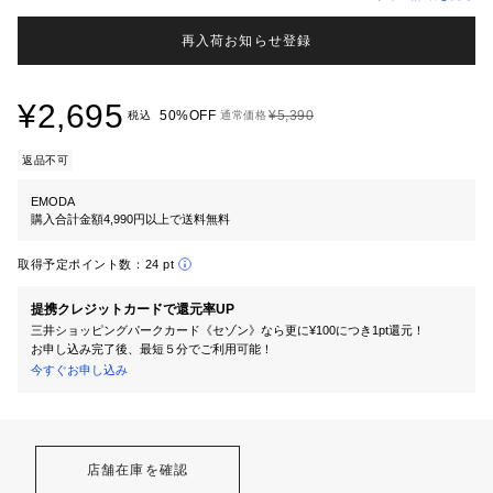
再入荷お知らせ登録
¥2,695
50%OFF
¥5,390
税込
通常価格
返品不可
EMODA
購入合計金額4,990円以上で送料無料
取得予定ポイント数：
24 pt
提携クレジットカードで還元率UP
三井ショッピングパークカード《セゾン》なら更に¥100につき1pt還元！
お申し込み完了後、最短５分でご利用可能！
今すぐお申し込み
店舗在庫を確認