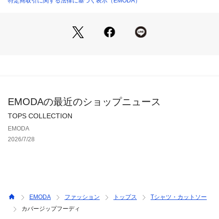
特定商取引に関する法律に基づく表示（EMODA）
するスタイリングもおすすめです。
※着用画像はフラッシュの加減で実際の製品と色味等が異なる
場合がございますので、生地のズームアップ画像をご確認くだ
さい。
※ご利用の端末画面の設定により実際の商品と色味が異なる場
合がございます。
EMODAの最近のショップニュース
【商品特徴】
TOPS COLLECTION
透け感：なし
EMODA
伸縮性：なし
2026/7/28
生地の厚さ：普通
サイズ感：普通
裏地：あり
ポケット：なし 
EMODA
ファッション
トップス
Tシャツ・カットソー
カバージップフーディ