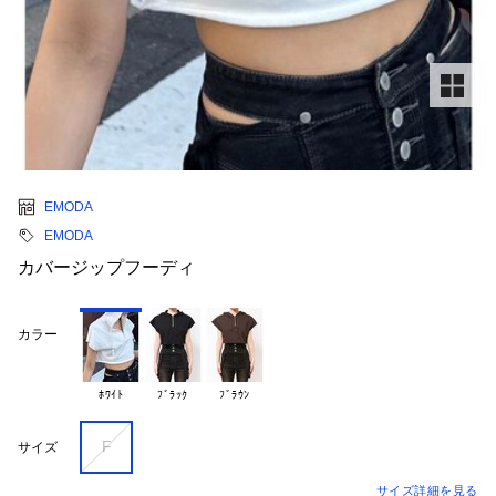
EMODA
EMODA
カバージップフーディ
カラー
ﾎﾜｲﾄ
ﾌﾞﾗｯｸ
ﾌﾞﾗｳﾝ
F
サイズ
サイズ詳細を見る