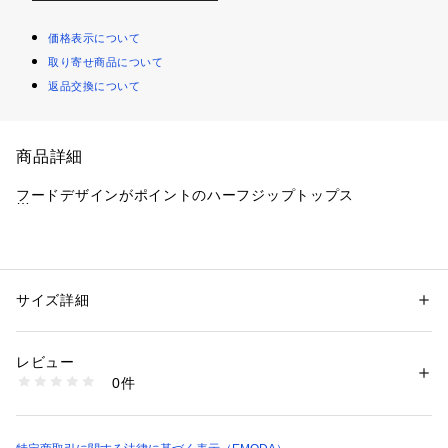
価格表示について
取り寄せ商品について
返品交換について
商品詳細
フードデザインがポイントのハーフジップトップス
■デザイン
ボックスシルエットのゆったりとしたサイズ感で着やすく、
薄手が特徴のミニ裏毛素材なので、夏場でもサラッと着れるア
サイズ詳細
性別：
レディース
イテムです。
カテゴリー：
ファッション
 ＞ 
トップス
 ＞ 
Tシャツ・カットソー
素材：コットン82％ ポリエステル18％
生産国：中国製
レビュー
■スタイリング
商品番号：
1640100006592 
（モール）
0件
ショート丈なのでタイトボトムとの相性もよく
042532772101 （ショップ）
ハイウエストフレアパギンスとのスタイリングがイチオシで
す。
腕回りが開いているのでブラトップやキャミソールをチラ見せ