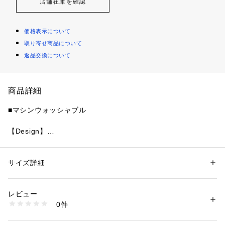
店舗在庫を確認
価格表示について
取り寄せ商品について
返品交換について
商品詳細
■マシンウォッシャブル
【Design】
ウエスト周りに大きめのタックをランダムに入れたイージーパ
ンツは着用するだけでゆるっとこなれた印象が叶います。
ウエストの内側には紐がついており、好みのサイズに調整可能
サイズ詳細
性別：
レディース
です。
カテゴリー：
ファッション
 ＞ 
パンツ
 ＞ 
ロングパンツ
素材：表地:ナイロン82%、綿10%、ポリウレタン8%/裏地:ポリエステル1
フルレングスの裏地付き+WHTとGRYにはペチコートが別途で
00%
レビュー
つくのでインナー透けの心配も少ないです。
[WHT・MNT]インナー:ポリエステル100%
0件
【透け感】なし
生産国：中国
商品番号：
1620700014750 
（モール）
【生地の厚さ】普通
13WFP264028 （ショップ）