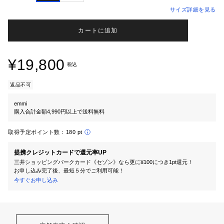
サイズ詳細を見る
カートに追加
¥19,800
税込
返品不可
emmi
購入合計金額4,990円以上で送料無料
取得予定ポイント数：
180 pt
提携クレジットカードで還元率UP
三井ショッピングパークカード《セゾン》なら更に¥100につき1pt還元！
お申し込み完了後、最短５分でご利用可能！
今すぐお申し込み