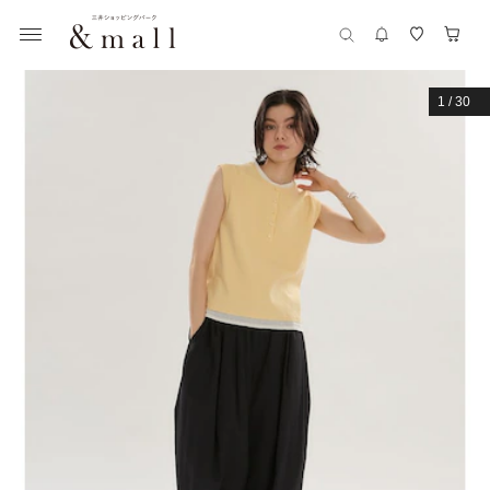
1
/
30