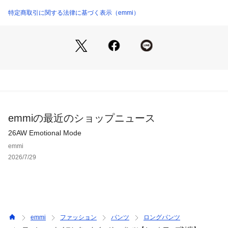
【裏地】あり
【伸縮性】なし
特定商取引に関する法律に基づく表示（emmi）
※照明の関係により、実際よりも色味が違って見える場合があ
ります。
またパソコン・スマートフォンなどの環境により、若干製品と
画像のカラーが異なる場合もございます。予めご了承くださ
い。
商品の色味は、商品単品画像をご参照下さい。 
※商品画像はサンプルのため、色味やサイズ等の仕様に変更が
ある場合がございますので、予めご了承ください。
emmiの最近のショップニュース
26AW Emotional Mode
emmi
2026/7/29
emmi
ファッション
パンツ
ロングパンツ