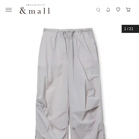
1
/
21