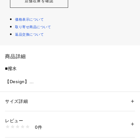
店舗在庫を確認
価格表示について
取り寄せ商品について
返品交換について
商品詳細
■撥水
【Design】
軽やかなナイロン素材を使用した撥水加工付きパンツ。
膝から裾にかけて施されたタックとギャザーが、スタイリッシ
ュなシルエットを演出。
サイズ詳細
性別：
レディース
裏地+ペチパンツ付きで透け感を気にせず穿きやすく、梅雨時
カテゴリー：
ファッション
 ＞ 
パンツ
 ＞ 
ロングパンツ
素材：表地:ナイロン85%、ポリウレタン15%
期にも頼れる一本です。
[LGRY]裏地:ポリエステル100%
レビュー
【Coordinate】
生産国：中国
0件
同素材のブルゾン【13WFJ262044】とセットアップで着こな
商品番号：
1620700014682 
（モール）
13WFP262069 （ショップ）
すのもおすすめ。