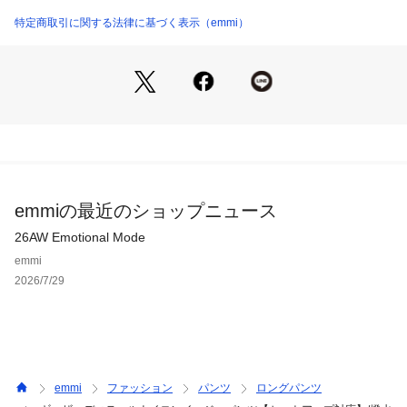
①透け感:ややあり
②生地の厚さ:薄手
特定商取引に関する法律に基づく表示（emmi）
③裏地:なし
④伸縮性:あり
ポケット有り
※照明の関係により、実際よりも色味が違って見える場合があ
ります。
またパソコン・スマートフォンなどの環境により、若干製品と
画像のカラーが異なる場合もございます。予めご了承くださ
emmiの最近のショップニュース
い。
商品の色味は、商品単品画像をご参照下さい。 
26AW Emotional Mode
※商品画像はサンプルのため、色味やサイズ等の仕様に変更が
emmi
ある場合がございますので、予めご了承ください。
2026/7/29
emmi
ファッション
パンツ
ロングパンツ