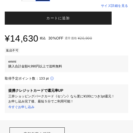
サイズ詳細を見る
カートに追加
¥14,630
30%OFF
¥20,900
税込
通常価格
返品不可
emmi
購入合計金額4,990円以上で送料無料
取得予定ポイント数：
133 pt
提携クレジットカードで還元率UP
三井ショッピングパークカード《セゾン》なら更に¥100につき1pt還元！
お申し込み完了後、最短５分でご利用可能！
今すぐお申し込み