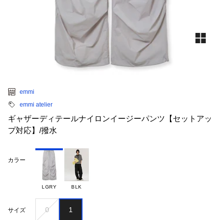
emmi
emmi atelier
ギャザーディテールナイロンイージーパンツ【セットアッ
プ対応】/撥水
カラー
LGRY
BLK
0
1
サイズ