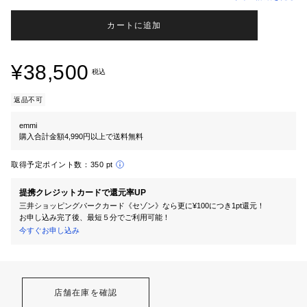
カートに追加
¥38,500
税込
返品不可
emmi
購入合計金額4,990円以上で送料無料
取得予定ポイント数：
350 pt
提携クレジットカードで還元率UP
三井ショッピングパークカード《セゾン》なら更に¥100につき1pt還元！
お申し込み完了後、最短５分でご利用可能！
今すぐお申し込み
店舗在庫を確認