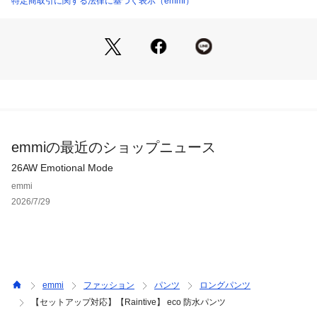
特定商取引に関する法律に基づく表示（emmi）
ウエストはぐるりゴムでイージーに。
裾のドロスト仕様でシルエットの変化も楽しめます。
emmiらしいコードディテールや立体的にプリントしたemmiロ
ゴもポイントです。
■Fabric/Function
emmiがウェルネス＆ライフスタイルウェアの開発で培ってき
た知見を結集し、タウンユースとアウトドアの垣根を越えるハ
イブリッドブルゾンが誕生。耐水圧20,000mm・透湿性15,000
emmiの最近のショップニュース
g/㎡のハイスペック防水素材を採用し、急な雨や汗ばむシーン
にもスマートに対応。
26AW Emotional Mode
emmi
■Coordinate
2026/7/29
同素材のブルゾン【13WFJ255008】も展開、セットアップで
着ることで登山やハイキングなどのアクティブシーンでも活
躍。モードなデザインなのでタウンユースのアウターとしても
着用できます。スラックスやスウェットパンツの上から重ね履
きもおすすめです。
emmi
ファッション
パンツ
ロングパンツ
※照明の関係により、実際よりも色味が違って見える場合があ
【セットアップ対応】【Raintive】 eco 防水パンツ
ります。