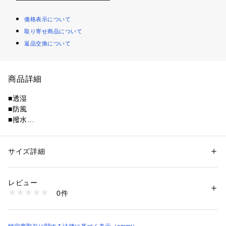
価格表示について
取り寄せ商品について
返品交換について
商品詳細
■透湿
■防風
■撥水
透け感:なし
伸縮性:なし
生地の厚さ:やや厚手
サイズ詳細
性別：
レディース
ウエスト：総ゴム
カテゴリー：
ファッション
 ＞ 
パンツ
 ＞ 
ロングパンツ
素材：表側:ポリエステル100%/裏側:ポリエステル100%
ポケット：あり
生産国：中国
レビュー
商品番号：
1620700013954 
（モール）
0件
13WFP255009 （ショップ）
■Design
ゆったりと女性らしいシルエットがありそうでなかった女性ら
しい防水パンツ。