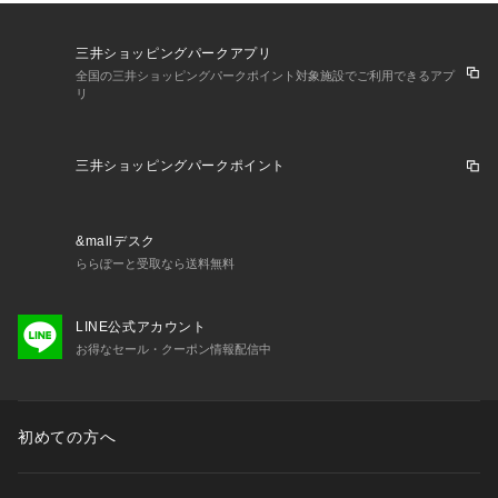
またパソコン・スマートフォンなどの環境により、若干製品と
画像のカラーが異なる場合もございます。予めご了承くださ
三井ショッピングパークアプリ
い。
全国の三井ショッピングパークポイント対象施設でご利用できるアプ
商品の色味は、商品単品画像をご参照下さい。 
リ
※商品画像はサンプルのため、色味やサイズ等の仕様に変更が
ある場合がございますので、予めご了承ください。
三井ショッピングパークポイント
&mallデスク
ららぽーと受取なら送料無料
LINE公式アカウント
お得なセール・クーポン情報配信中
初めての方へ