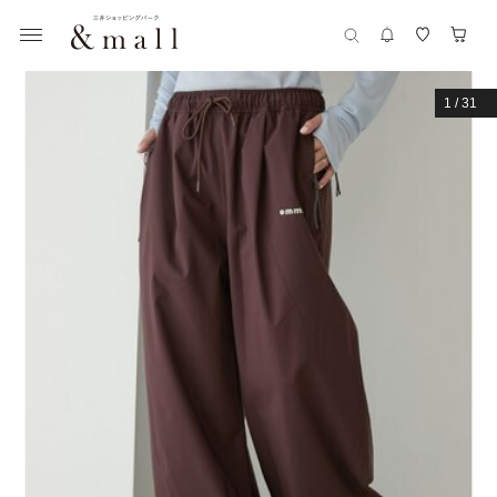
1
/
31