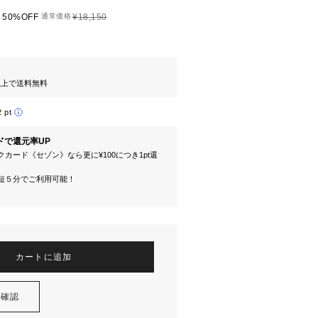
50%OFF
通常価格
¥18,150
円以上で送料無料
2 pt
ドで還元率UP
カード《セゾン》なら更に¥100につき1pt還
短５分でご利用可能！
カートに追加
を確認