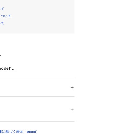
いて
について
いて
ー
model”
パーが甲を覆う独特のデザインで、女
AのフラッグシップモデルCHILL OU
ズ
 ＞ 
サンダル
ロン/底の素材:合成底
着脱可能な2way仕様で、 軽量性や
ウトドアに最適なモデルをシティに落
13322 
（モール）
リングで別注。
 （ショップ）
したモノトーンカラーは幅広いスタイ
す。emmiタグつきの特別仕様で
に基づく表示（emmi）