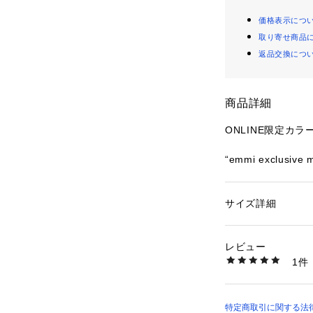
価格表示につ
取り寄せ商品
返品交換につ
商品詳細
ONLINE限定カラ
“emmi exclusive 
ネオプレンのアッ
性人気も高いSHAK
サイズ詳細
性別：
レディース
T EX。
カテゴリー：
シュー
素材：甲の素材:ナイ
ヒールストラップが
生産国：中国
レビュー
速乾性に優れ、ア
商品番号：
16207000
1件
とし込んだカラー
SK-239UO-WHT
ホワイトを基調と
リングにマッチしま
す。
特定商取引に関する法律