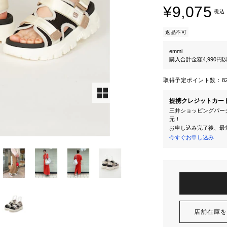
¥9,075
税込
返品不可
emmi
購入合計金額4,990
取得予定ポイント数：
8
提携クレジットカー
三井ショッピングパーク
元！
お申し込み完了後、最
今すぐお申し込み
店舗在庫