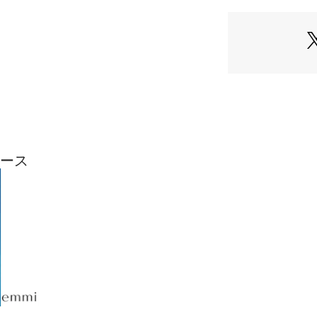
※照明の関係によ
合があります。
またパソコン・ス
製品と画像のカラ
了承ください。
商品の色味は、商
※配送時の状況に
ますので予めご了
ュース