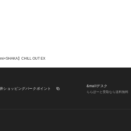
i×SHAKA】CHILL OUT EX
&mallデスク
井ショッピングパークポイント
ららぽーと受取なら送料無料