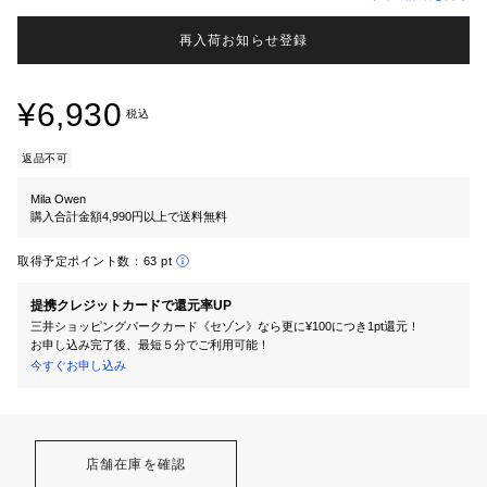
再入荷お知らせ登録
¥6,930
税込
返品不可
Mila Owen
購入合計金額4,990円以上で送料無料
取得予定ポイント数：
63 pt
提携クレジットカードで還元率UP
三井ショッピングパークカード《セゾン》なら更に¥100につき1pt還元！
お申し込み完了後、最短５分でご利用可能！
今すぐお申し込み
店舗在庫を確認