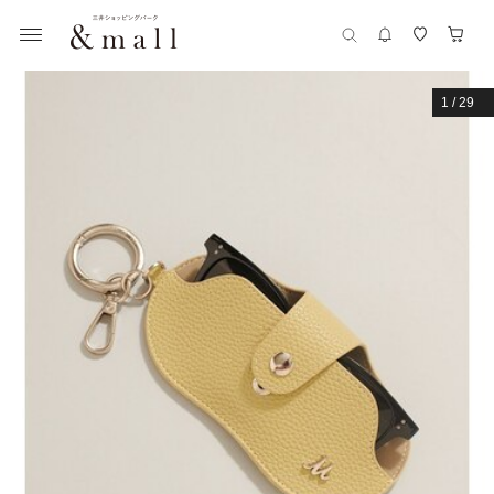
1
/
29