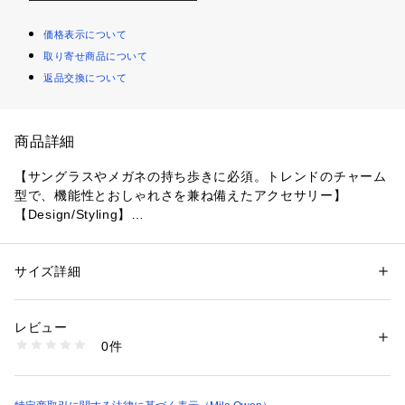
価格表示について
取り寄せ商品について
返品交換について
商品詳細
【サングラスやメガネの持ち歩きに必須。トレンドのチャーム
型で、機能性とおしゃれさを兼ね備えたアクセサリー】
【Design/Styling】
ミラで高い人気を誇るワイドショルダーボストンバッグと、同
色・同素材で仕立てたサングラスホルダーチャーム。セットで
付けても、手持ちのバッグなどに付けても、高見えします。
サイズ詳細
性別：
レディース
これからのシーズン、必需品になるサングラスやダテメガネな
カテゴリー：
ファッション
 ＞ 
財布・ケース
 ＞ 
キーケース・キーアクセサ
リー
どを、あえて見せて持つのがおしゃれのポイント。アクセサリ
素材：本体:合成皮革
レビュー
ーのようにチャーム化して持ち歩くことができるのも、トレン
生産国：中国
0件
ド感があって◎。他のチャームと重ね付けするのもおすすめで
商品番号：
1620500006659 
（モール）
09WGG262502 （ショップ）
す。
荷物が多い時でも、バッグの中をガサゴソと探すこともなく、
スマートなアクションでさっと取り出せます。丸いカラビナに