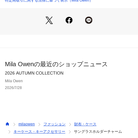
特定商取引に関する法律に基づく表示（Mila Owen）
は、『Mila Owen』の刻印つき。
【Color】
カラーは豊富な4色をご用意。＜MNT＞、＜BEG＞、＜DBRW
＞、＜LAV＞で展開しています。
※照明の関係により、実際よりも色味が違って見える場合があ
Mila Owenの最近のショップニュース
ります。
またパソコン・スマートフォンなどの環境により、若干製品と
2026 AUTUMN COLLECTION
画像のカラーが異なる場合もございます。予めご了承くださ
Mila Owen
い。
2026/7/28
商品の色味は、商品単品画像をご参照下さい。 
※商品画像はサンプルのため、色味やサイズ等の仕様に変更が
ある場合がございますので、予めご了承ください。
milaowen
ファッション
財布・ケース
キーケース・キーアクセサリー
サングラスホルダーチャーム