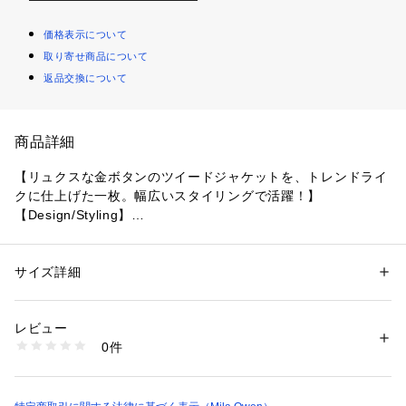
価格表示について
取り寄せ商品について
返品交換について
商品詳細
【リュクスな金ボタンのツイードジャケットを、トレンドライ
クに仕上げた一枚。幅広いスタイリングで活躍！】
【Design/Styling】
『Mila Owen』定番の、金ボタンツイードジャケット。毎シー
ズン人気の、上品でスタイリッシュなアイテムです。
コンパクトな丈感と、ゆったり目の身幅で、今季らしいトレン
サイズ詳細
性別：
レディース
ドを感たっぷり盛り込みました。
カテゴリー：
ファッション
 ＞ 
ジャケット
 ＞ 
ノーカラージャケット
素材：表地:ポリエステル84%、綿9%、レーヨン4%、ナイロン1%、再生
パンツにも合わせやすい短丈・シングルボタンにこだわって、
繊維(セルロース)1%、ポリウレタン1%/裏地:ポリエステル100%
レビュー
バランスよく着こなせるデザインに。
生産国：中国
0件
また、ラグジュアリーなツイードながら硬すぎず、気負わずさ
商品番号：
1620500006548 
（モール）
09WFJ261004 （ショップ）
らっと着用できるのも、人気のポイントです。
きれいめのアイテムに合わせてオケージョンシーンでも、デニ
ムと合わせてカジュアルに日常使いするのも◎。長い期間着ら