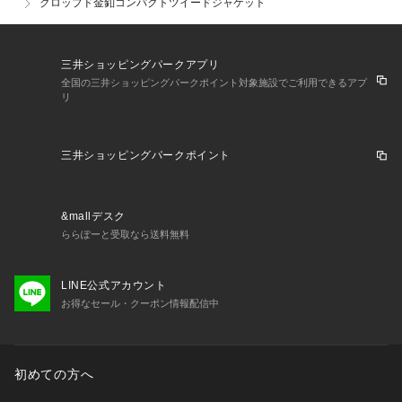
クロップド金釦コンパクトツイードジャケット
い。
商品の色味は、商品単品画像をご参照下さい。 
※商品画像はサンプルのため、色味やサイズ等の仕様に変更が
三井ショッピングパークアプリ
ある場合がございますので、予めご了承ください。
全国の三井ショッピングパークポイント対象施設でご利用できるアプ
リ
三井ショッピングパークポイント
&mallデスク
ららぽーと受取なら送料無料
LINE公式アカウント
お得なセール・クーポン情報配信中
初めての方へ