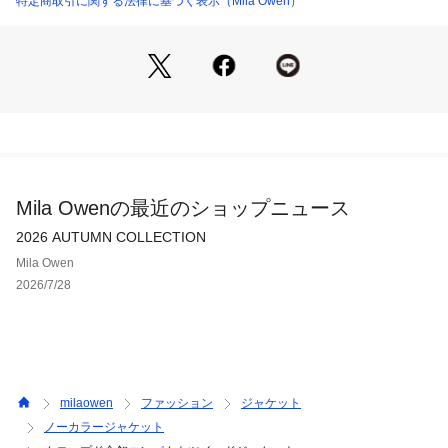
特定商取引に関する法律に基づく表示（Mila Owen）
れて、幅広いスタイリングで楽しめる一枚です。
【Fabric】
ざっくりした太番手の糸を織り上げた、表面感が華やかでリッ
チなツイード生地を使用しています。高級感がありつつ、ソフ
トで着やすい質感に。
カラーは3色をご用意。モノトーンで上品な＜WHT＞、シック
でナチュラルな魅力の＜DBRW＞、カラーの糸でポップさもあ
る＜PNK＞で展開しています。
Mila Owenの最近のショップニュース
【本体】
2026 AUTUMN COLLECTION
透け感：なし
Mila Owen
裏地：あり
2026/7/28
伸縮性：なし
生地の厚さ：普通
※照明の関係により、実際よりも色味が違って見える場合があ
ります。
milaowen
ファッション
ジャケット
またパソコン・スマートフォンなどの環境により、若干製品と
ノーカラージャケット
画像のカラーが異なる場合もございます。予めご了承くださ