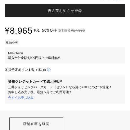
再入荷お知らせ登録
¥8,965
50%OFF
¥17,930
税込
通常価格
返品不可
Mila Owen
購入合計金額4,990円以上で送料無料
取得予定ポイント数：
81 pt
提携クレジットカードで還元率UP
三井ショッピングパークカード《セゾン》なら更に¥100につき1pt還元！
お申し込み完了後、最短５分でご利用可能！
今すぐお申し込み
店舗在庫を確認