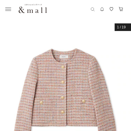
1
/
19