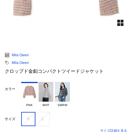
Mila Owen
Mila Owen
クロップド金釦コンパクトツイードジャケット
カラー
PNK
WHT
DBRW
0
1
サイズ
サイズ詳細を見る