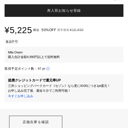
再入荷お知らせ登録
¥5,225
50%OFF
¥10,450
税込
通常価格
返品不可
Mila Owen
購入合計金額4,990円以上で送料無料
取得予定ポイント数：
47 pt
提携クレジットカードで還元率UP
三井ショッピングパークカード《セゾン》なら更に¥100につき1pt還元！
お申し込み完了後、最短５分でご利用可能！
今すぐお申し込み
店舗在庫を確認