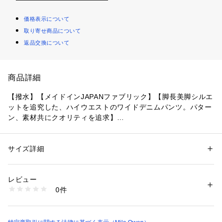
価格表示について
取り寄せ商品について
返品交換について
商品詳細
【撥水】【メイドインJAPANファブリック】【脚長美脚シルエ
ットを追究した、ハイウエストのワイドデニムパンツ。パター
ン、素材共にクオリティを追求】
【Design/Styling】
デニムを得意とする『Mila Owen』が美脚ラインを追求した、
ハイウエストタイプのデニムパンツ。
サイズ詳細
性別：
レディース
高めに設定したウエスト位置と、すっきりとさせた腰まわり、
カテゴリー：
ファッション
 ＞ 
パンツ
 ＞ 
デニムパンツ
素材：表地:綿100%
そしてヒップの下からまっすぐに伸びるワイドなラインで、誰
生産国：カンボジア
レビュー
が穿いても脚長美脚シルエットに。
商品番号：
1620500006183 
（モール）
0件
肌馴染みが良く、上質感を味わえるジャパンファブリックを使
09WFP254002 （ショップ）
用し、カジュアルアイテムを上質なピースにクラスアップさせ
ています。
長く楽しめるトラッドなスタイルですが、今シーズン欠かせな