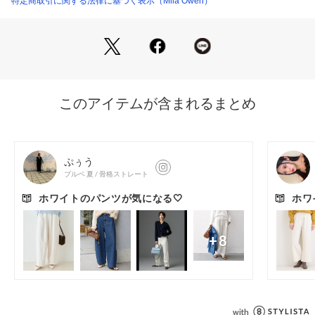
特定商取引に関する法律に基づく表示（Mila Owen）
い、人気の短丈アイテムとの相性も最高です。
【Fabric】
世界最高峰とも言われる、メイドインジャパンの価値あるデニ
ム生地を使用。撥水加工でキレイな着姿が持続するのも大人に
うれしい仕様です。
カラーは3色をご用意。エレガントなホワイトデニムに仕上げ
た＜WHT＞、ビンテージ調の色落ち加工が美しい＜LBLU＞、
自分で穿き込むことで色落ち感を楽しめる＜IND＞で展開して
います。
※照明の関係により、実際よりも色味が違って見える場合があ
ります。
またパソコン・スマートフォンなどの環境により、若干製品と
画像のカラーが異なる場合もございます。予めご了承くださ
い。
商品の色味は、商品単品画像をご参照下さい。 
※商品画像はサンプルのため、色味やサイズ等の仕様に変更が
ある場合がございますので、予めご了承ください。