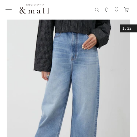
1
/
22