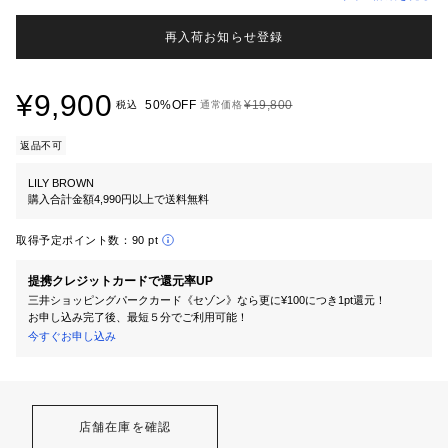
再入荷お知らせ登録
¥9,900
50%OFF
¥19,800
税込
通常価格
返品不可
LILY BROWN
購入合計金額4,990円以上で送料無料
取得予定ポイント数：
90 pt
提携クレジットカードで還元率UP
三井ショッピングパークカード《セゾン》なら更に¥100につき1pt還元！
お申し込み完了後、最短５分でご利用可能！
今すぐお申し込み
店舗在庫を確認