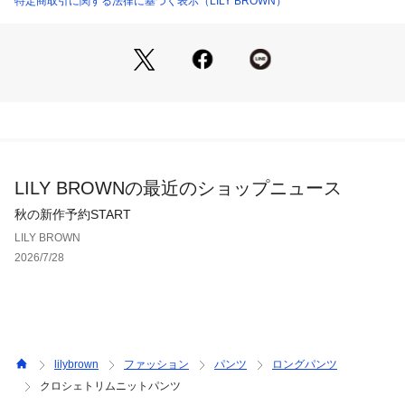
特定商取引に関する法律に基づく表示（LILY BROWN）
柔らかなニット素材を使用し、ストレスフリーな履き心地を実
現。手仕事のニュアンスが加わることで、シンプルなトップス
を合わせるだけでも奥行きのあるスタイリングが完成します。
透け感;ややあり
裏地;なし
伸縮性;あり
光沢感;なし
生地の厚さ;普通
LILY BROWNの最近のショップニュース
秋の新作予約START
LILY BROWN
2026/7/28
※照明の関係により、実際よりも色味が違って見える場合があ
ります。
またパソコン・スマートフォンなどの環境により、若干製品と
画像のカラーが異なる場合もございます。予めご了承くださ
い。
lilybrown
ファッション
パンツ
ロングパンツ
商品の色味は、商品単品画像をご参照下さい。
クロシェトリムニットパンツ
※商品画像はサンプルのため、色味やサイズ等の仕様に変更が