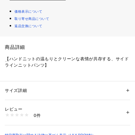
価格表示について
取り寄せ商品について
返品交換について
商品詳細
【ハンドニットの温もりとクリーンな表情が共存する、サイド
ラインニットパンツ】
【Design/Styling】
機械編みのクリーンな質感にハンドニットを組み合わせた、ク
ラフト感溢れるニットパンツ。サイドラインのように配置した
サイズ詳細
性別：
レディース
ハンドニットがアクセントになり、スポーティかつモードな印
カテゴリー：
ファッション
 ＞ 
パンツ
 ＞ 
ロングパンツ
素材：表地:綿100%/裏地:ポリエステル100%
象を醸し出します。ヒップ部分にはポケットをあしらい、デザ
生産国：中国
レビュー
イン性を高めると同時に、気になるバックスタイルを自然にカ
商品番号：
1620300007340 
（モール）
0件
バーしてくれる視覚効果も。リラックス感がありながらも、洗
LWNP262087 （ショップ）
練された大人のカジュアルスタイルを叶える一着です。
【Fabric】