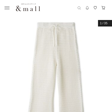
1
/
35