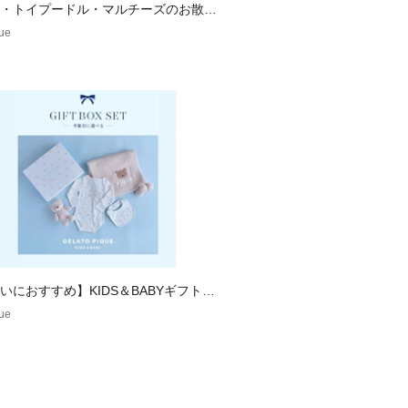
・トイプードル・マルチーズのお散歩
リーズ
que
いにおすすめ】KIDS＆BABYギフト特
que