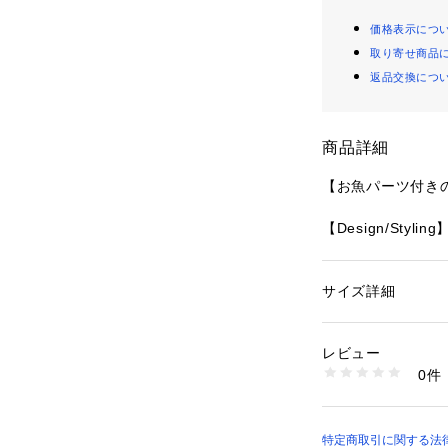
価格表示につ
取り寄せ商品
返品交換につ
商品詳細
【お魚パーツ付き
【Design/Styling
夏の海でのんびり
ェアと連動したシ
クマやペンギンな
サイズ詳細
性別：
レディース
を、ふわふわのぬ
カテゴリー：
ファッ
アクセサリー
をお迎えしようか
素材：本体:ポリエステ
レビュー
す。いずれもお魚
生産国：中国
0件
ハンドルなど、お
商品番号：
16201000
PWGG262675 （
い。色はクリーム
シ）、グレー（ラ
ブラウン（セイウ
特定商取引に関する法律に基