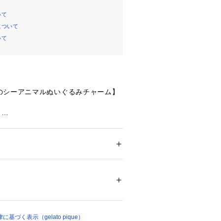
いて
について
いて
のシーアニマルぬいぐるみチャーム】
】
過ごす動物たちに癒される、ルームウ
ーアニマルの小物シリーズです。シロ
ど、シリーズ共通の海の生き物たち
いぐるみチャームにアレンジ。どの子
ション
 ＞ 
財布・ケース
 ＞ 
キーケース・キー
、つい迷ってしまう愛らしさに注目で
ル100%/中わた:ポリエステル100%
型のロゴ入りパーツが付属。バッグの
好みの場所に付けてお楽しみくださ
23165 
（モール）
ショップ）
（シロクマ）、オフホワイト（アザラ
ッコ）、ダークグレー（ペンギン）、
チ）の5種類。同シリーズのルームウ
づく表示（gelato pique）