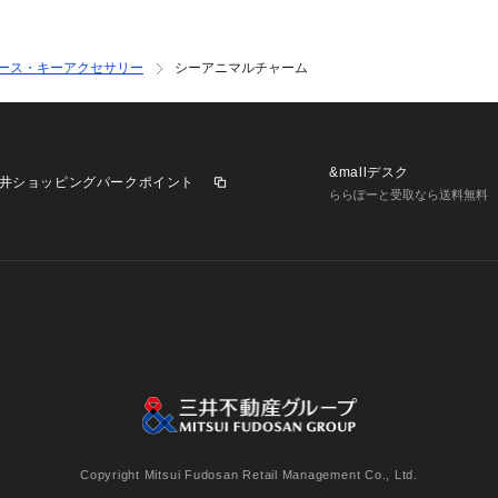
ース・キーアクセサリー
シーアニマルチャーム
&mallデスク
井ショッピングパークポイント
ららぽーと受取なら送料無料
業施設一覧
三井不動産が展開する商業施設への出店をご検討の方へ
意
個人情報保護方針
個人情報の取り扱いについて
利用者情
Copyright Mitsui Fudosan Retail Management Co., Ltd.