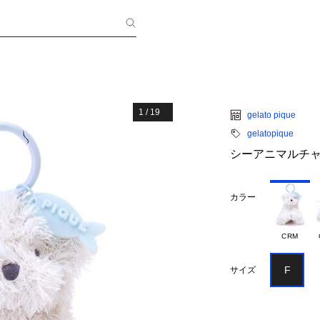
1
/
19
gelato pique
gelatopique
シーアニマルチ
カラー
CRM
F
サイズ