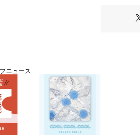
ェアや雑貨と合わ
ムです。
※仕様上個体差が
い。
※照明の関係によ
合があります。
またパソコン・ス
製品と画像のカラ
了承ください。
ョップニュース
商品の色味は、商
※商品画像はサン
変更がある場合が
い。