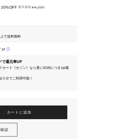
30%OFF
通常価格
¥4,290
円以上で送料無料
7 pt
ドで還元率UP
カード《セゾン》なら更に¥100につき1pt還
短５分でご利用可能！
カートに追加
を確認