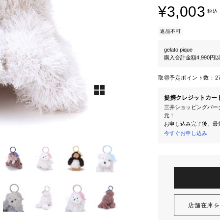
¥3,003
税込
返品不可
gelato pique
購入合計金額4,990
取得予定ポイント数：
2
提携クレジットカー
三井ショッピングパーク
元！
お申し込み完了後、最
今すぐお申し込み
店舗在庫