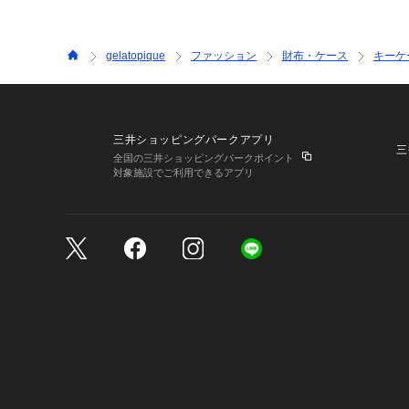
gelatopique
ファッション
財布・ケース
キーケ
三井ショッピングパークアプリ
三
全国の三井ショッピングパークポイント
対象施設でご利用できるアプリ
三井不動産が展開する商
サイトのご利用上の注