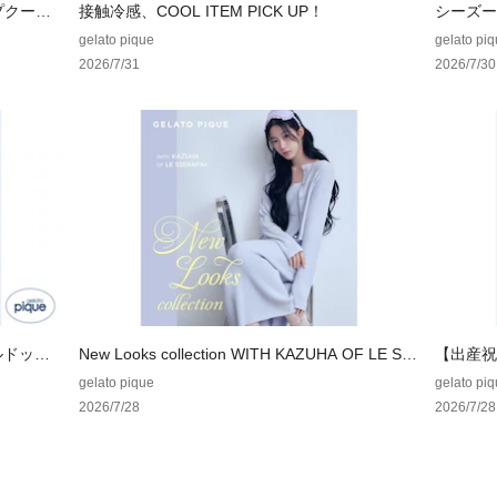
ップクーポ
接触冷感、COOL ITEM PICK UP！
シーズー
ドッグシ
gelato pique
gelato pi
2026/7/31
2026/7/30
ルドッグ
New Looks collection WITH KAZUHA OF LE SS
【出産祝
ERAFIM
集
gelato pique
gelato pi
2026/7/28
2026/7/28