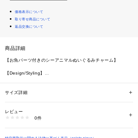
価格表示について
取り寄せ商品について
返品交換について
商品詳細
【お魚パーツ付きのシーアニマルぬいぐるみチャーム】
【Design/Styling】
夏の海でのんびり過ごす動物たちに癒される、ルームウェアと
連動したシーアニマルの小物シリーズです。シロクマやペンギ
ンなど、シリーズ共通の海の生き物たちを、ふわふわのぬいぐ
サイズ詳細
性別：
レディース
るみチャームにアレンジ。どの子をお迎えしようか、つい迷っ
カテゴリー：
ファッション
 ＞ 
財布・ケース
 ＞ 
キーケース・キーアクセサ
リー
てしまう愛らしさに注目です。いずれもお魚型のロゴ入りパー
素材：本体:ポリエステル100%/中わた:ポリエステル100%
レビュー
ツが付属。バッグのハンドルなど、お好みの場所に付けてお楽
生産国：中国
0件
しみください。色はクリーム（シロクマ）、オフホワイト（ア
商品番号：
1620100023165 
（モール）
PWGG262675 （ショップ）
ザラシ）、グレー（ラッコ）、ダークグレー（ペンギン）、ブ
ラウン（セイウチ）の5種類。同シリーズのルームウェアや雑
貨と合わせたり、ギフトにもおすすめのアイテムです。