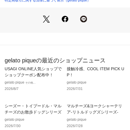
特定商取引に関する法律に基づく表示（gelato pique）
※仕様上個体差がございます。あらかじめご了承ください。
※照明の関係により、実際よりも色味が違って見える場合があ
ります。
またパソコン・スマートフォンなどの環境により、若干製品と
画像のカラーが異なる場合もございます。予めご了承くださ
い。
商品の色味は、商品単品画像をご参照下さい。 
gelato piqueの最近のショップニュース
※商品画像はサンプルのため、色味やサイズ等の仕様に変更が
ある場合がございますので、予めご了承ください。
USAGI ONLINE人気ショップで
接触冷感、COOL ITEM PICK U
ショップクーポン配布中！
P！
gelato pique
gelato pique
その他...
2026/8/7
2026/7/31
シーズー・トイプードル・マル
マルチーズ&ヨークシャーテリ
チーズのお散歩ドッグシリーズ
ア-リトルドッグズシリーズ-
gelato pique
gelato pique
2026/7/30
2026/7/28