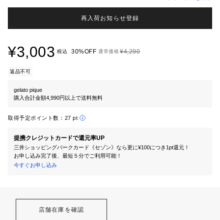
再入荷お知らせ登録
¥3,003
30%OFF
¥4,290
税込
通常価格
返品不可
gelato pique
購入合計金額4,990円以上で送料無料
取得予定ポイント数：
27 pt
提携クレジットカードで還元率UP
三井ショッピングパークカード《セゾン》なら更に¥100につき1pt還元！
お申し込み完了後、最短５分でご利用可能！
今すぐお申し込み
店舗在庫を確認