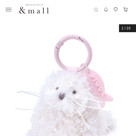
1
/
19