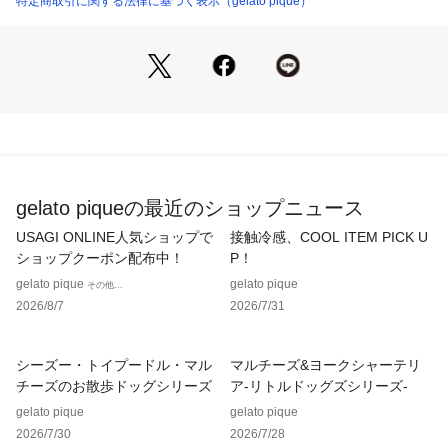
特定商取引に関する法律に基づく表示（gelato pique）
げました。お魚の形のロゴ刺繍をワンポイントで添えていま
す。色はあざらし柄のピンク、ペンギン柄のイエローの2色展
開。同シリーズのBABYルームウェアと合わせて、ギフトにも
おすすめです。
※照明の関係により、実際よりも色味が違って見える場合があ
ります。
またパソコン・スマートフォンなどの環境により、若干製品と
画像のカラーが異なる場合もございます。予めご了承くださ
gelato piqueの最近のショップニュース
い。
商品の色味は、商品単品画像をご参照下さい。 
USAGI ONLINE人気ショップで
接触冷感、COOL ITEM PICK U
※商品画像はサンプルのため、色味やサイズ等の仕様に変更が
ショップクーポン配布中！
P！
ある場合がございますので、予めご了承ください。
gelato pique
gelato pique
その他...
2026/8/7
2026/7/31
シーズー・トイプードル・マル
マルチーズ&ヨークシャーテリ
チーズのお散歩ドッグシリーズ
ア-リトルドッグズシリーズ-
gelato pique
gelato pique
2026/7/30
2026/7/28