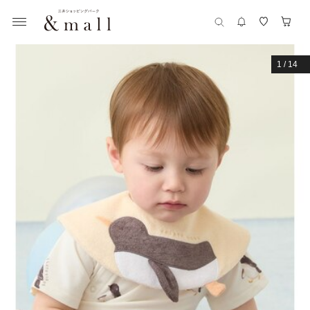
1
/
14