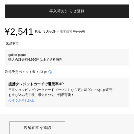
再入荷お知らせ登録
¥2,541
30%OFF
¥3,630
税込
通常価格
返品不可
gelato pique
購入合計金額4,990円以上で送料無料
取得予定ポイント数：
23 pt
提携クレジットカードで還元率UP
三井ショッピングパークカード《セゾン》なら更に¥100につき1pt還元！
お申し込み完了後、最短５分でご利用可能！
今すぐお申し込み
店舗在庫を確認