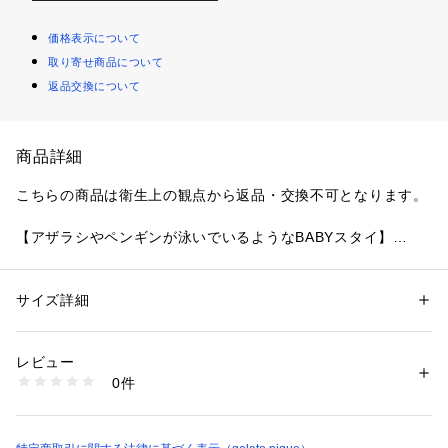
価格表示について
取り寄せ商品について
返品交換について
商品詳細
こちらの商品は衛生上の観点から返品・交換不可となります。
【アザラシやペンギンが泳いでいるようなBABYスタイ】
【Fabric】
柔らかなパイル素材を使用しています。
サイズ詳細
性別：
キッズ・ベビー
カテゴリー：
ベビー・マタニティ
 ＞ 
新生児・乳児・スタイ（よだれか
け）
【Design/Styling】
素材：本体:【YEL】綿84%、ポリエステル16%/【PNK】ポリエステル10
レビュー
夏の海でのんびり過ごす動物たちに癒される、カップルやファ
0%/モチーフ部分:【YEL】ポリエステル100%
0件
ミリーでお楽しみいただけるシーアニマルシリーズです。アザ
生産国：中国
商品番号：
1620100023159 
（モール）
ラシとペンギンの絵柄をあしらったBABYスタイ。首周りを気
PBGG262602 （ショップ）
持ちよく泳いでいるようなポーズに、赤ちゃんが指で触りたく
なる立体的な手足のディテールを添え、遊び心たっぷりに仕上