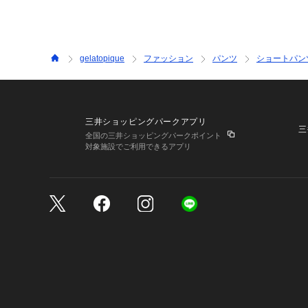
gelatopique
ファッション
パンツ
ショートパン
三井ショッピングパークアプリ
三
全国の三井ショッピングパークポイント
対象施設でご利用できるアプリ
三井不動産が展開する商
サイトのご利用上の注