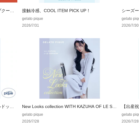
ップクーポ
接触冷感、COOL ITEM PICK UP！
シーズー
ドッグシ
gelato pique
gelato pi
2026/7/31
2026/7/30
ルドッグ
New Looks collection WITH KAZUHA OF LE SS
【出産祝
ERAFIM
集
gelato pique
gelato pi
2026/7/28
2026/7/28