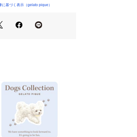
プリント。生き物たちの可愛さを引き
づく表示（gelato pique）
、gelato piqueらしい優しいタッ
る1枚です。左の裾にお魚の形の発泡
した。色はあざらし柄のピンク、ペン
の2色展開。同シリーズのTシャツと合
’、HOMME、 JUNIOR、BABYとの
ネートもお楽しみいただけます。
り、実際よりも色味が違って見える場
マートフォンなどの環境により、若干
ーが異なる場合もございます。予めご
品単品画像をご参照下さい。 
プルのため、色味やサイズ等の仕様に
ございますので、予めご了承くださ