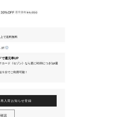
30%OFF
通常価格
¥4,950
円以上で送料無料
1 pt
ドで還元率UP
カード《セゾン》なら更に¥100につき1pt還
短５分でご利用可能！
再入荷お知らせ登録
を確認