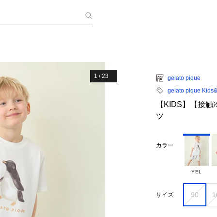
1
/
23
gelato pique
gelato pique Kids
【KIDS】【接
ツ
カラー
YEL
90
1
サイズ