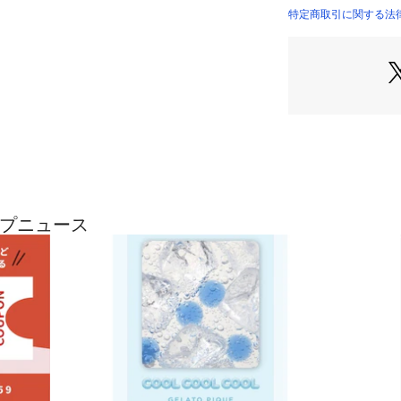
生き物たちを総柄
特定商取引に関する法律に基
立てる色んなポーズと
チの絵柄に癒され
プリントも添えま
ギン柄のイエロー
わせたり、LADIES
リンク・コーディ
※照明の関係によ
合があります。
またパソコン・ス
製品と画像のカラ
ョップニュース
了承ください。
商品の色味は、商
※商品画像はサン
変更がある場合が
い。