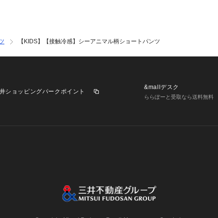
ツ
【KIDS】【接触冷感】シーアニマル柄ショートパンツ
&mallデスク
井ショッピングパークポイント
ららぽーと受取なら送料無料
業施設一覧
三井不動産が展開する商業施設への出店をご検討の方へ
意
個人情報保護方針
個人情報の取り扱いについて
利用者情