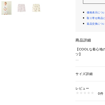
価格表示につ
取り寄せ商品
返品交換につ
商品詳細
【COOLな着心地
ツ】
【Fabric】
肌に触れるとひん
のベア天竺を使用
サイズ詳細
性別：
キッズ・ベビ
カテゴリー：
ファッ
素材：本体:ポリエス
【Design/Styling
生産国：中国
レビュー
夏の海でのんびり
商品番号：
16201000
0件
OOLな肌触りが
PKCP262453 （シ
みいただけるシー
を使用したKIDS