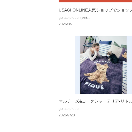
USAGI ONLINE人気ショップでショ
ン配布中！
gelato pique
その他...
2026/8/7
マルチーズ&ヨークシャーテリア-リト
ズシリーズ-
gelato pique
2026/7/28