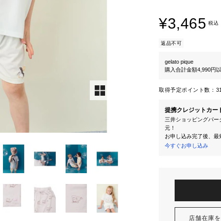
¥3,465
税込
返品不可
gelato pique
購入合計金額4,990
取得予定ポイント数：
3
提携クレジットカー
三井ショッピングパーク
元！
お申し込み完了後、最
今すぐお申し込み
店舗在庫