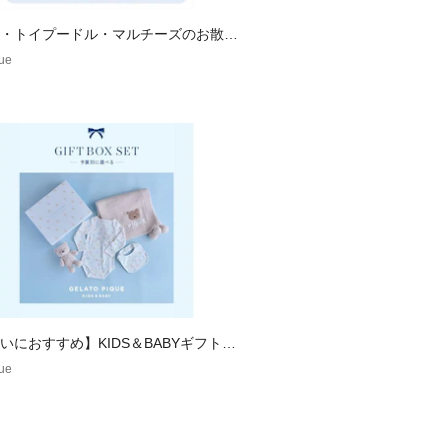
・トイプードル・マルチーズのお散歩
リーズ
que
いにおすすめ】KIDS＆BABYギフト特
que